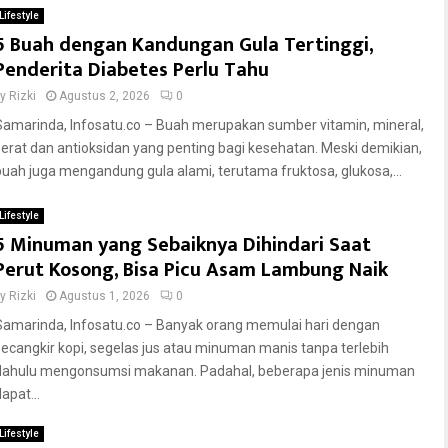
Lifestyle
5 Buah dengan Kandungan Gula Tertinggi,
Penderita Diabetes Perlu Tahu
by
Rizki
Agustus 2, 2026
0
Samarinda, Infosatu.co – Buah merupakan sumber vitamin, mineral,
serat dan antioksidan yang penting bagi kesehatan. Meski demikian,
buah juga mengandung gula alami, terutama fruktosa, glukosa,...
Lifestyle
5 Minuman yang Sebaiknya Dihindari Saat
Perut Kosong, Bisa Picu Asam Lambung Naik
by
Rizki
Agustus 1, 2026
0
Samarinda, Infosatu.co – Banyak orang memulai hari dengan
secangkir kopi, segelas jus atau minuman manis tanpa terlebih
dahulu mengonsumsi makanan. Padahal, beberapa jenis minuman
apat...
Lifestyle