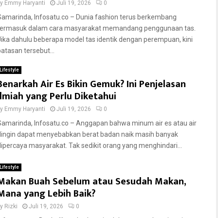
by
Emmy Haryanti
Juli 19, 2026
0
Samarinda, Infosatu.co – Dunia fashion terus berkembang
termasuk dalam cara masyarakat memandang penggunaan tas.
Jika dahulu beberapa model tas identik dengan perempuan, kini
batasan tersebut...
Lifestyle
Benarkah Air Es Bikin Gemuk? Ini Penjelasan
Ilmiah yang Perlu Diketahui
by
Emmy Haryanti
Juli 19, 2026
0
Samarinda, Infosatu.co – Anggapan bahwa minum air es atau air
dingin dapat menyebabkan berat badan naik masih banyak
dipercaya masyarakat. Tak sedikit orang yang menghindari...
Lifestyle
Makan Buah Sebelum atau Sesudah Makan,
Mana yang Lebih Baik?
by
Rizki
Juli 19, 2026
0