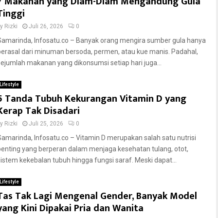
7 Makanan yang Diam-Diam Mengandung Gula
Tinggi
by
Rizki
Juli 26, 2026
0
Samarinda, Infosatu.co – Banyak orang mengira sumber gula hanya
berasal dari minuman bersoda, permen, atau kue manis. Padahal,
sejumlah makanan yang dikonsumsi setiap hari juga...
Lifestyle
5 Tanda Tubuh Kekurangan Vitamin D yang
Kerap Tak Disadari
by
Rizki
Juli 25, 2026
0
Samarinda, Infosatu.co – Vitamin D merupakan salah satu nutrisi
penting yang berperan dalam menjaga kesehatan tulang, otot,
sistem kekebalan tubuh hingga fungsi saraf. Meski dapat...
Lifestyle
Tas Tak Lagi Mengenal Gender, Banyak Model
yang Kini Dipakai Pria dan Wanita