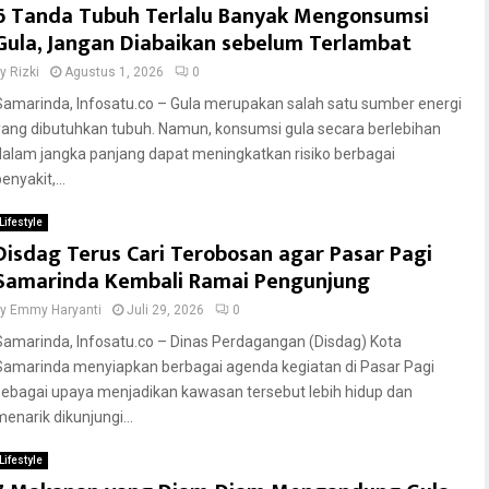
6 Tanda Tubuh Terlalu Banyak Mengonsumsi
Gula, Jangan Diabaikan sebelum Terlambat
by
Rizki
Agustus 1, 2026
0
Samarinda, Infosatu.co – Gula merupakan salah satu sumber energi
yang dibutuhkan tubuh. Namun, konsumsi gula secara berlebihan
dalam jangka panjang dapat meningkatkan risiko berbagai
enyakit,...
Lifestyle
Disdag Terus Cari Terobosan agar Pasar Pagi
Samarinda Kembali Ramai Pengunjung
by
Emmy Haryanti
Juli 29, 2026
0
Samarinda, Infosatu.co – Dinas Perdagangan (Disdag) Kota
Samarinda menyiapkan berbagai agenda kegiatan di Pasar Pagi
sebagai upaya menjadikan kawasan tersebut lebih hidup dan
menarik dikunjungi...
Lifestyle