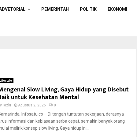
ADVETORIAL
PEMERINTAH
POLITIK
EKONOMI
Lifestyle
Mengenal Slow Living, Gaya Hidup yang Disebut
Baik untuk Kesehatan Mental
by
Rizki
Agustus 2, 2026
0
Samarinda, Infosatu.co – Di tengah tuntutan pekerjaan, derasnya
arus informasi dan kebiasaan serba cepat, semakin banyak orang
ulai melirik konsep slow living. Gaya hidup ini...