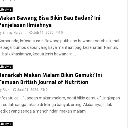
Lifestyle
Makan Bawang Bisa Bikin Bau Badan? Ini
Penjelasan Ilmiahnya
by
Emmy Haryanti
Juli 11, 2026
0
Samarinda, Infosatu.co – Bawang putih dan bawang merah dikenal
sebagai bumbu dapur yang kaya manfaat bagi kesehatan. Namun,
i balik khasiatnya, kedua jenis bawang ini...
Lifestyle
Benarkah Makan Malam Bikin Gemuk? Ini
Temuan British Journal of Nutrition
by
Rizki
Juni 21, 2026
0
Infosatu.co – “Jangan makan malam, nanti bikin gemuk!” Ungkapan
ini sudah sangat akrab di telinga banyak orang. Akibatnya, tidak
sedikit yang sengaja menghindari makan malam...
Lifestyle