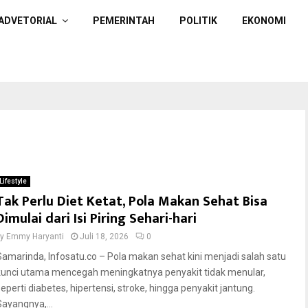
ADVETORIAL
PEMERINTAH
POLITIK
EKONOMI
Lifestyle
Tak Perlu Diet Ketat, Pola Makan Sehat Bisa
Dimulai dari Isi Piring Sehari-hari
by
Emmy Haryanti
Juli 18, 2026
0
Samarinda, Infosatu.co – Pola makan sehat kini menjadi salah satu
kunci utama mencegah meningkatnya penyakit tidak menular,
seperti diabetes, hipertensi, stroke, hingga penyakit jantung.
Sayangnya,...