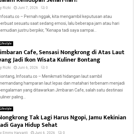
dalam Kehidupan Sehari-hari?
by
Rizki
Juni 7, 2026
0
Infosatu.co – Pernah nggak, kita mengambil keputusan atau
berbuat sesuatu saat sedang emosi, lalu beberapa jam atau hari
kemudian justru berpikir, “Kenapa tadi saya sampai...
Lifestyle
Jimbaran Cafe, Sensasi Nongkrong di Atas Laut
yang Jadi Ikon Wisata Kuliner Bontang
by
Rizki
Juni 6, 2026
0
Bontang, Infosatu.co – Menikmati hidangan laut sambil
memandang hamparan laut lepas dan matahari terbenam menjadi
pengalaman yang ditawarkan Jimbaran Cafe, salah satu destinasi
uliner paling...
Lifestyle
Nongkrong Tak Lagi Harus Ngopi, Jamu Kekinian
Jadi Gaya Hidup Sehat
by
Emmy Haryanti
Juni 6, 2026
0