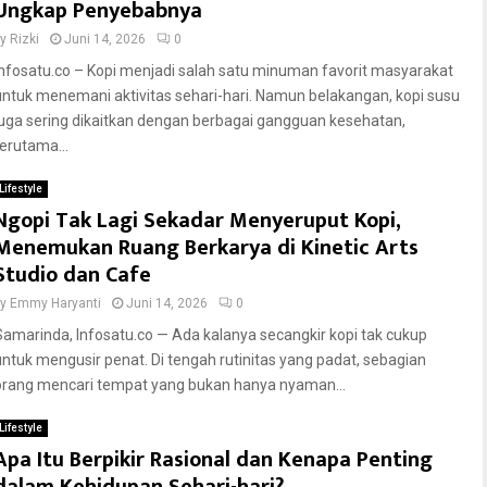
Ungkap Penyebabnya
by
Rizki
Juni 14, 2026
0
Infosatu.co – Kopi menjadi salah satu minuman favorit masyarakat
untuk menemani aktivitas sehari-hari. Namun belakangan, kopi susu
juga sering dikaitkan dengan berbagai gangguan kesehatan,
terutama...
Lifestyle
Ngopi Tak Lagi Sekadar Menyeruput Kopi,
Menemukan Ruang Berkarya di Kinetic Arts
Studio dan Cafe
by
Emmy Haryanti
Juni 14, 2026
0
Samarinda, Infosatu.co — Ada kalanya secangkir kopi tak cukup
untuk mengusir penat. Di tengah rutinitas yang padat, sebagian
orang mencari tempat yang bukan hanya nyaman...
Lifestyle
Apa Itu Berpikir Rasional dan Kenapa Penting