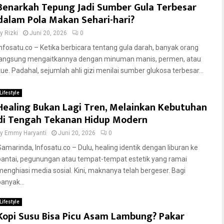
Benarkah Tepung Jadi Sumber Gula Terbesar
dalam Pola Makan Sehari-hari?
by
Rizki
Juni 20, 2026
0
Infosatu.co – Ketika berbicara tentang gula darah, banyak orang
langsung mengaitkannya dengan minuman manis, permen, atau
kue. Padahal, sejumlah ahli gizi menilai sumber glukosa terbesar...
Lifestyle
Healing Bukan Lagi Tren, Melainkan Kebutuhan
di Tengah Tekanan Hidup Modern
by
Emmy Haryanti
Juni 20, 2026
0
Samarinda, Infosatu.co – Dulu, healing identik dengan liburan ke
pantai, pegunungan atau tempat-tempat estetik yang ramai
menghiasi media sosial. Kini, maknanya telah bergeser. Bagi
banyak...
Lifestyle
Kopi Susu Bisa Picu Asam Lambung? Pakar