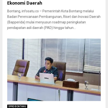
Ekonomi Daerah
Bontang, infosatu.co – Pemerintah Kota Bontang melalui
Badan Perencanaan Pembangunan, Riset dan Inovasi Daerah
(Bapperida) mulai menyusun roadmap peningkatan
pendapatan asli daerah (PAD) hingga tahun...
DPRD BONTANG