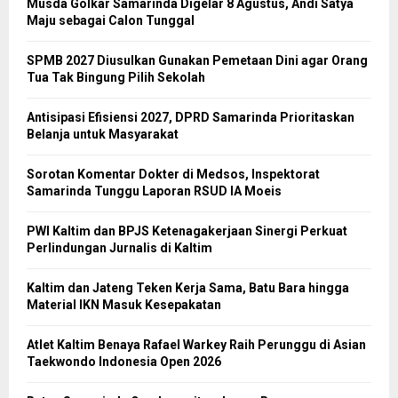
Musda Golkar Samarinda Digelar 8 Agustus, Andi Satya
Maju sebagai Calon Tunggal
SPMB 2027 Diusulkan Gunakan Pemetaan Dini agar Orang
Tua Tak Bingung Pilih Sekolah
Antisipasi Efisiensi 2027, DPRD Samarinda Prioritaskan
Belanja untuk Masyarakat
Sorotan Komentar Dokter di Medsos, Inspektorat
Samarinda Tunggu Laporan RSUD IA Moeis
PWI Kaltim dan BPJS Ketenagakerjaan Sinergi Perkuat
Perlindungan Jurnalis di Kaltim
Kaltim dan Jateng Teken Kerja Sama, Batu Bara hingga
Material IKN Masuk Kesepakatan
Atlet Kaltim Benaya Rafael Warkey Raih Perunggu di Asian
Taekwondo Indonesia Open 2026