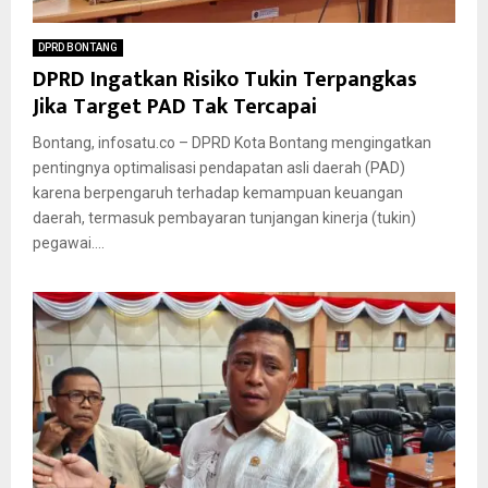
DPRD BONTANG
DPRD Ingatkan Risiko Tukin Terpangkas
Jika Target PAD Tak Tercapai
Bontang, infosatu.co – DPRD Kota Bontang mengingatkan
pentingnya optimalisasi pendapatan asli daerah (PAD)
karena berpengaruh terhadap kemampuan keuangan
daerah, termasuk pembayaran tunjangan kinerja (tukin)
pegawai....