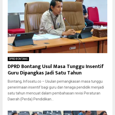
DPRD BONTANG
DPRD Bontang Usul Masa Tunggu Insentif
Guru Dipangkas Jadi Satu Tahun
Bontang, Infosatu.co – Usulan pemangkasan masa tunggu
penerimaan insentif bagi guru dan tenaga pendidik menjadi
satu tahun mencuat dalam pembahasan revisi Peraturan
Daerah (Perda) Pendidikan...