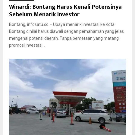
Winardi: Bontang Harus Kenali Potensinya
Sebelum Menarik Investor
Bontang, infosatu.co – Upaya menarik investasi ke Kota
Bontang dinilai harus diawali dengan pemahaman yang jelas
mengenai potensi daerah. Tanpa pemetaan yang matang,
promosi investasi...