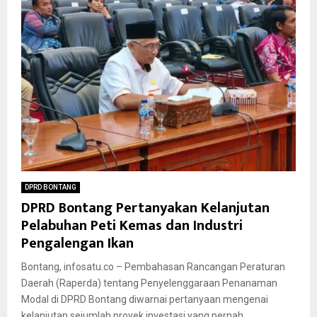
DPRD BONTANG
DPRD Bontang Pertanyakan Kelanjutan
Pelabuhan Peti Kemas dan Industri
Pengalengan Ikan
Bontang, infosatu.co – Pembahasan Rancangan Peraturan
Daerah (Raperda) tentang Penyelenggaraan Penanaman
Modal di DPRD Bontang diwarnai pertanyaan mengenai
kelanjutan sejumlah proyek investasi yang pernah