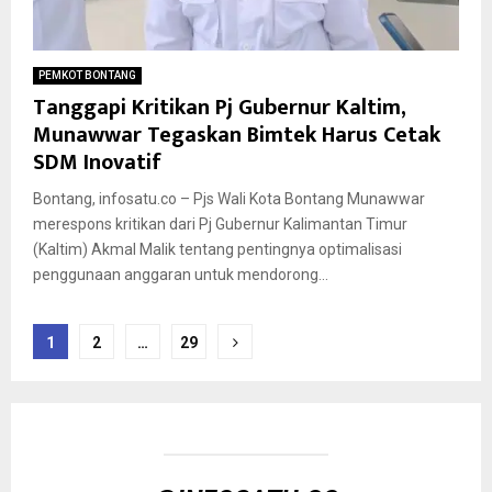
PEMKOT BONTANG
Tanggapi Kritikan Pj Gubernur Kaltim,
Munawwar Tegaskan Bimtek Harus Cetak
SDM Inovatif
Bontang, infosatu.co – Pjs Wali Kota Bontang Munawwar
merespons kritikan dari Pj Gubernur Kalimantan Timur
(Kaltim) Akmal Malik tentang pentingnya optimalisasi
penggunaan anggaran untuk mendorong...
Paginasi
1
2
…
29
pos