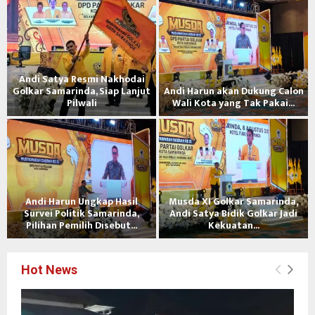
Andi Satya Resmi Nakhodai
g
Golkar Samarinda, Siap Lanjut
Andi Harun akan Dukung Calon
Pilwali
Wali Kota yang Tak Pakai...
Andi Harun Ungkap Hasil
Musda XI Golkar Samarinda,
a
Survei Politik Samarinda,
Andi Satya Bidik Golkar Jadi
Pilihan Pemilih Disebut...
Kekuatan...
Hot News