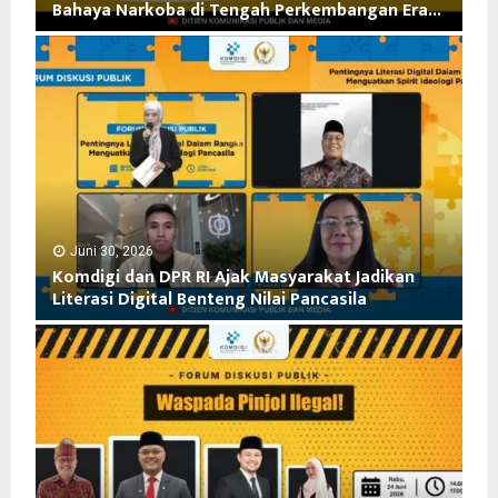
Bahaya Narkoba di Tengah Perkembangan Era...
U
j
K
u
o
n
m
g
d
J
i
a
g
r
i
i
G
:
a
M
n
Juni 30, 2026
e
Komdigi dan DPR RI Ajak Masyarakat Jadikan
d
n
Literasi Digital Benteng Nilai Pancasila
e
j
n
K
a
g
o
g
D
m
a
P
d
I
R
i
d
R
g
e
I
i
n
P
d