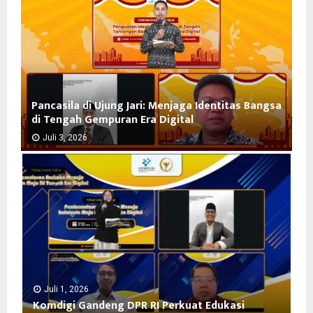
Pancasila di Ujung Jari: Menjaga Identitas Bangsa
di Tengah Gempuran Era Digital
Juli 3, 2026
P
a
n
c
a
s
i
l
a
d
Juli 1, 2026
Komdigi Gandeng DPR RI Perkuat Edukasi
i