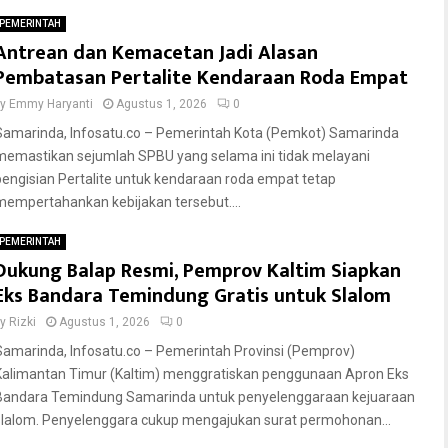
PEMERINTAH
Antrean dan Kemacetan Jadi Alasan
Pembatasan Pertalite Kendaraan Roda Empat
by
Emmy Haryanti
Agustus 1, 2026
0
Samarinda, Infosatu.co – Pemerintah Kota (Pemkot) Samarinda
memastikan sejumlah SPBU yang selama ini tidak melayani
pengisian Pertalite untuk kendaraan roda empat tetap
mempertahankan kebijakan tersebut....
PEMERINTAH
Dukung Balap Resmi, Pemprov Kaltim Siapkan
Eks Bandara Temindung Gratis untuk Slalom
by
Rizki
Agustus 1, 2026
0
Samarinda, Infosatu.co – Pemerintah Provinsi (Pemprov)
Kalimantan Timur (Kaltim) menggratiskan penggunaan Apron Eks
Bandara Temindung Samarinda untuk penyelenggaraan kejuaraan
slalom. Penyelenggara cukup mengajukan surat permohonan...