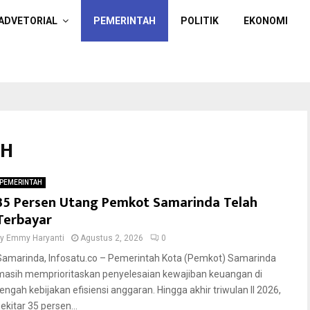
ADVETORIAL
PEMERINTAH
POLITIK
EKONOMI
AH
PEMERINTAH
35 Persen Utang Pemkot Samarinda Telah
Terbayar
by
Emmy Haryanti
Agustus 2, 2026
0
Samarinda, Infosatu.co – Pemerintah Kota (Pemkot) Samarinda
masih memprioritaskan penyelesaian kewajiban keuangan di
tengah kebijakan efisiensi anggaran. Hingga akhir triwulan II 2026,
ekitar 35 persen...