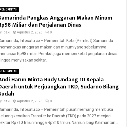
PEMERINTAH
Samarinda Pangkas Anggaran Makan Minum
Rp98 Miliar dan Perjalanan Dinas
by
Rizki
Agustus 2, 2026
0
Samarinda, Infosatu.co – Pemerintah Kota (Pemkot) Samarinda
memangkas anggaran makan dan minum yang sebelumnya
mencapai Rp98 miliar. Pemkot juga memperketat perjalanan dinas
hingga menyisakan sekitar...
PEMERINTAH
Andi Harun Minta Rudy Undang 10 Kepala
Daerah untuk Perjuangkan TKD, Sudarno Bilang
Sudah
by
Rizki
Agustus 2, 2026
0
Samarinda, Infosatu.co – Pemerintah pusat memang membuka
peluang kenaikan Transfer ke Daerah (TKD) pada 2027 menjadi
sekitar Rp710 triliun hingga Rp810 triliun. Namun, bagi Kalimantan...