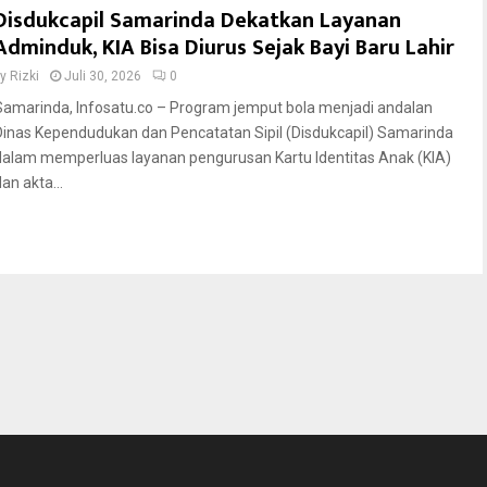
Disdukcapil Samarinda Dekatkan Layanan
Adminduk, KIA Bisa Diurus Sejak Bayi Baru Lahir
by
Rizki
Juli 30, 2026
0
Samarinda, Infosatu.co – Program jemput bola menjadi andalan
Dinas Kependudukan dan Pencatatan Sipil (Disdukcapil) Samarinda
dalam memperluas layanan pengurusan Kartu Identitas Anak (KIA)
an akta...