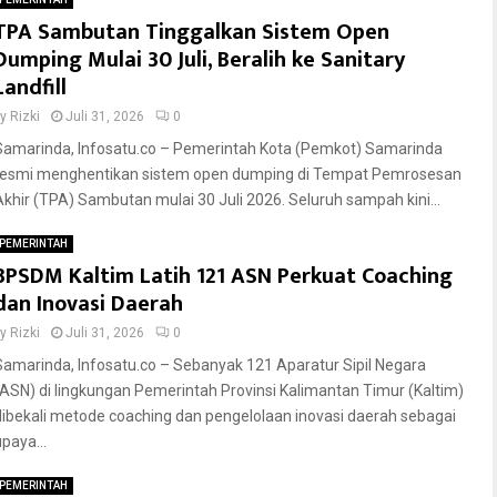
TPA Sambutan Tinggalkan Sistem Open
Dumping Mulai 30 Juli, Beralih ke Sanitary
Landfill
by
Rizki
Juli 31, 2026
0
Samarinda, Infosatu.co – Pemerintah Kota (Pemkot) Samarinda
resmi menghentikan sistem open dumping di Tempat Pemrosesan
Akhir (TPA) Sambutan mulai 30 Juli 2026. Seluruh sampah kini...
PEMERINTAH
BPSDM Kaltim Latih 121 ASN Perkuat Coaching
dan Inovasi Daerah
by
Rizki
Juli 31, 2026
0
Samarinda, Infosatu.co – Sebanyak 121 Aparatur Sipil Negara
(ASN) di lingkungan Pemerintah Provinsi Kalimantan Timur (Kaltim)
dibekali metode coaching dan pengelolaan inovasi daerah sebagai
paya...
PEMERINTAH