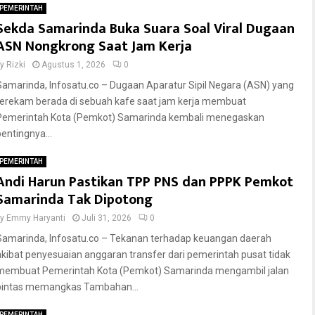
PEMERINTAH
Sekda Samarinda Buka Suara Soal Viral Dugaan
ASN Nongkrong Saat Jam Kerja
by
Rizki
Agustus 1, 2026
0
Samarinda, Infosatu.co – Dugaan Aparatur Sipil Negara (ASN) yang
terekam berada di sebuah kafe saat jam kerja membuat
Pemerintah Kota (Pemkot) Samarinda kembali menegaskan
pentingnya...
PEMERINTAH
Andi Harun Pastikan TPP PNS dan PPPK Pemkot
Samarinda Tak Dipotong
by
Emmy Haryanti
Juli 31, 2026
0
Samarinda, Infosatu.co – Tekanan terhadap keuangan daerah
akibat penyesuaian anggaran transfer dari pemerintah pusat tidak
membuat Pemerintah Kota (Pemkot) Samarinda mengambil jalan
pintas memangkas Tambahan...
PEMERINTAH