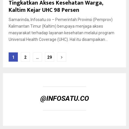
Tingkatkan Akses Kesehatan Warga,
Kaltim Kejar UHC 98 Persen
Samarinda, Infosatu.co – Pemerintah Provinsi (Pemprov)
Kalimantan Timur (Kaltim) berupaya menjaga akses
masyarakat terhadap layanan kesehatan melalui program
Universal Health Coverage (UHC). Hal itu disampaikan...
Paginasi
1
2
…
29
pos
@INFOSATU.CO