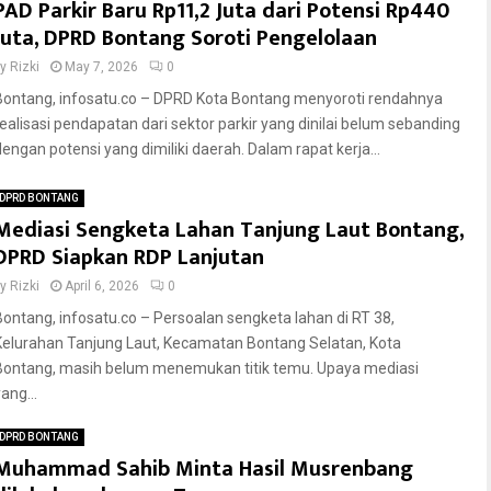
PAD Parkir Baru Rp11,2 Juta dari Potensi Rp440
Juta, DPRD Bontang Soroti Pengelolaan
by
Rizki
May 7, 2026
0
Bontang, infosatu.co – DPRD Kota Bontang menyoroti rendahnya
realisasi pendapatan dari sektor parkir yang dinilai belum sebanding
dengan potensi yang dimiliki daerah. Dalam rapat kerja...
DPRD BONTANG
Mediasi Sengketa Lahan Tanjung Laut Bontang,
DPRD Siapkan RDP Lanjutan
by
Rizki
April 6, 2026
0
Bontang, infosatu.co – Persoalan sengketa lahan di RT 38,
Kelurahan Tanjung Laut, Kecamatan Bontang Selatan, Kota
Bontang, masih belum menemukan titik temu. Upaya mediasi
ang...
DPRD BONTANG
Muhammad Sahib Minta Hasil Musrenbang