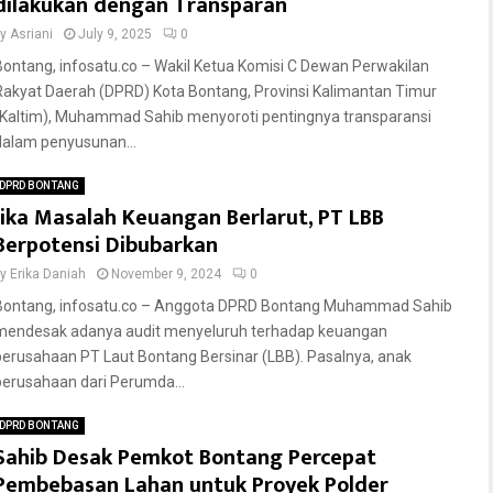
dilakukan dengan Transparan
by
Asriani
July 9, 2025
0
Bontang, infosatu.co – Wakil Ketua Komisi C Dewan Perwakilan
Rakyat Daerah (DPRD) Kota Bontang, Provinsi Kalimantan Timur
(Kaltim), Muhammad Sahib menyoroti pentingnya transparansi
dalam penyusunan...
DPRD BONTANG
Jika Masalah Keuangan Berlarut, PT LBB
Berpotensi Dibubarkan
by
Erika Daniah
November 9, 2024
0
Bontang, infosatu.co – Anggota DPRD Bontang Muhammad Sahib
mendesak adanya audit menyeluruh terhadap keuangan
perusahaan PT Laut Bontang Bersinar (LBB). Pasalnya, anak
perusahaan dari Perumda...
DPRD BONTANG
Sahib Desak Pemkot Bontang Percepat
Pembebasan Lahan untuk Proyek Polder