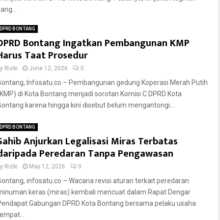
ang...
DPRD BONTANG
DPRD Bontang Ingatkan Pembangunan KMP
Harus Taat Prosedur
by
Rizki
June 12, 2026
0
Bontang, Infosatu.co – Pembangunan gedung Koperasi Merah Putih
(KMP) di Kota Bontang menjadi sorotan Komisi C DPRD Kota
Bontang karena hingga kini disebut belum mengantongi...
DPRD BONTANG
Sahib Anjurkan Legalisasi Miras Terbatas
daripada Peredaran Tanpa Pengawasan
by
Rizki
May 12, 2026
0
Bontang, infosatu.co – Wacana revisi aturan terkait peredaran
minuman keras (miras) kembali mencuat dalam Rapat Dengar
Pendapat Gabungan DPRD Kota Bontang bersama pelaku usaha
tempat...