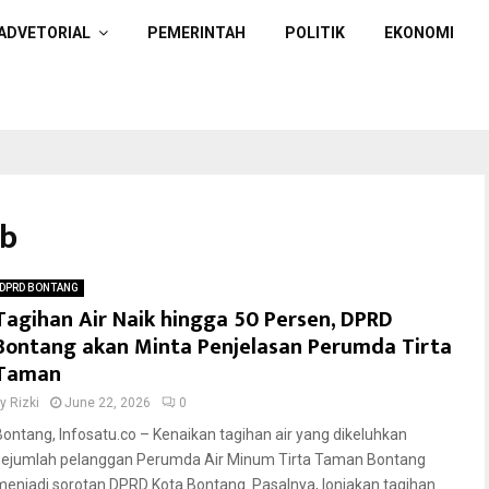
ADVETORIAL
PEMERINTAH
POLITIK
EKONOMI
ib
DPRD BONTANG
Tagihan Air Naik hingga 50 Persen, DPRD
Bontang akan Minta Penjelasan Perumda Tirta
Taman
by
Rizki
June 22, 2026
0
Bontang, Infosatu.co – Kenaikan tagihan air yang dikeluhkan
sejumlah pelanggan Perumda Air Minum Tirta Taman Bontang
menjadi sorotan DPRD Kota Bontang. Pasalnya, lonjakan tagihan