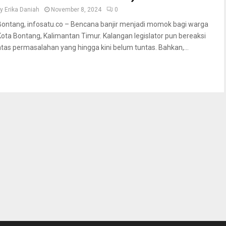
by
Erika Daniah
November 8, 2024
0
Bontang, infosatu.co – Bencana banjir menjadi momok bagi warga
Kota Bontang, Kalimantan Timur. Kalangan legislator pun bereaksi
atas permasalahan yang hingga kini belum tuntas. Bahkan,...