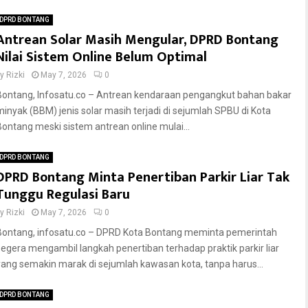
DPRD BONTANG
Antrean Solar Masih Mengular, DPRD Bontang
Nilai Sistem Online Belum Optimal
by
Rizki
May 7, 2026
0
Bontang, Infosatu.co – Antrean kendaraan pengangkut bahan bakar
minyak (BBM) jenis solar masih terjadi di sejumlah SPBU di Kota
Bontang meski sistem antrean online mulai...
DPRD BONTANG
DPRD Bontang Minta Penertiban Parkir Liar Tak
Tunggu Regulasi Baru
by
Rizki
May 7, 2026
0
Bontang, infosatu.co – DPRD Kota Bontang meminta pemerintah
segera mengambil langkah penertiban terhadap praktik parkir liar
yang semakin marak di sejumlah kawasan kota, tanpa harus...
DPRD BONTANG