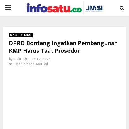
PRIMARY
MENU
DPRD BONTANG
DPRD Bontang Ingatkan Pembangunan
KMP Harus Taat Prosedur
by
Rizki
June 12, 2026
Telah dibaca: 633 Kali