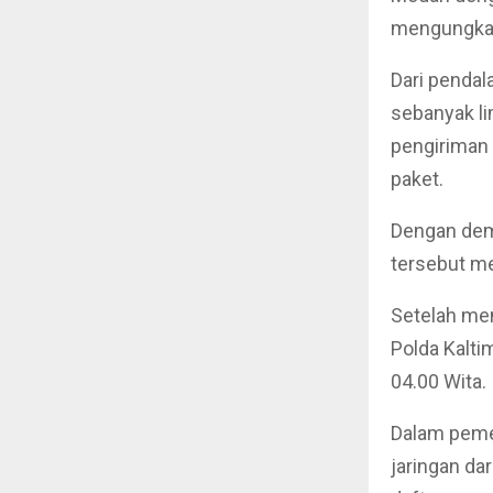
mengungkap 
Dari pendal
sebanyak li
pengiriman 
paket.
Dengan demi
tersebut me
Setelah me
Polda Kalti
04.00 Wita.
Dalam peme
jaringan da