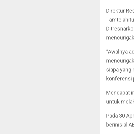
Direktur Re
Tamtelahitu
Ditresnarko
mencurigaka
“Awalnya ad
mencurigaka
siapa yang
konferensi 
Mendapat in
untuk melak
Pada 30 Apr
berinisial 