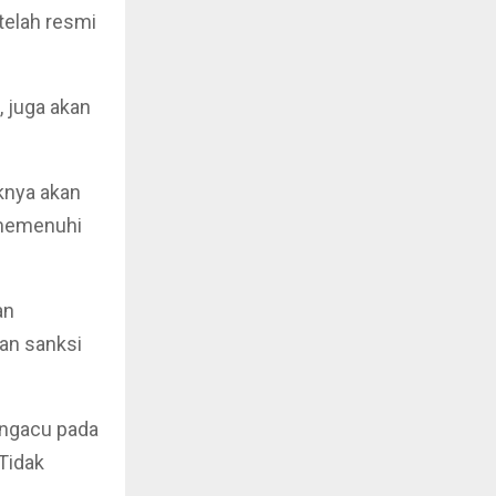
telah resmi
, juga akan
knya akan
 memenuhi
an
an sanksi
engacu pada
Tidak