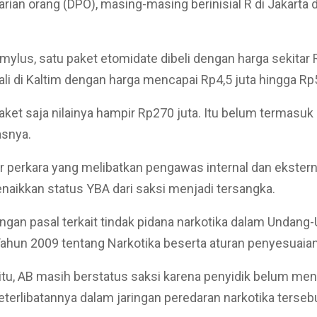
arian orang (DPO), masing-masing berinisial R di Jakarta 
ylus, satu paket etomidate dibeli dengan harga sekitar 
ali di Kaltim dengan harga mencapai Rp4,5 juta hingga Rp5
aket saja nilainya hampir Rp270 juta. Itu belum termasuk
lasnya.
ar perkara yang melibatkan pengawas internal dan eksterna
naikkan status YBA dari saksi menjadi tersangka.
dengan pasal terkait tindak pidana narkotika dalam Undan
ahun 2009 tentang Narkotika beserta aturan penyesuaia
itu, AB masih berstatus saksi karena penyidik belum m
keterlibatannya dalam jaringan peredaran narkotika terseb