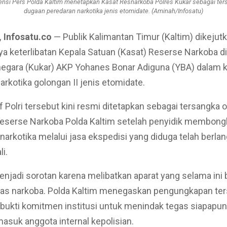
ensi Pers Polda Kaltim menetapkan Kasat Resnarkoba Polres Kukar sebagai te
dugaan peredaran narkotika jenis etomidate. (Aminah/Infosatu)
 Infosatu.co
— Publik Kalimantan Timur (Kaltim) dikejut
a keterlibatan Kepala Satuan (Kasat) Reserse Narkoba di
negara (Kukar) AKP Yohanes Bonar Adiguna (YBA) dalam 
arkotika golongan II jenis etomidate.
f Polri tersebut kini resmi ditetapkan sebagai tersangka 
Reserse Narkoba Polda Kaltim setelah penyidik membong
narkotika melalui jasa ekspedisi yang diduga telah berla
i.
enjadi sorotan karena melibatkan aparat yang selama ini
s narkoba. Polda Kaltim menegaskan pengungkapan ter
ukti komitmen institusi untuk menindak tegas siapapun
rmasuk anggota internal kepolisian.