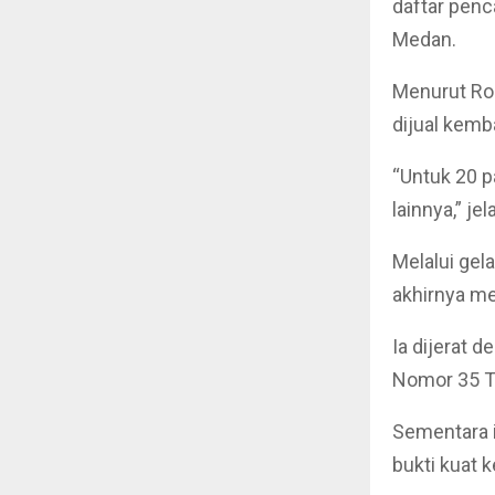
daftar penc
Medan.
Menurut Rom
dijual kemb
“Untuk 20 p
lainnya,” je
Melalui gel
akhirnya me
Ia dijerat 
Nomor 35 T
Sementara 
bukti kuat 