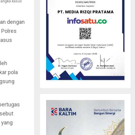
rsangka kasus
kan dengan
 Polres
kasus
oleh
kar pola
ngsung
 bertugas
sebut
 yang