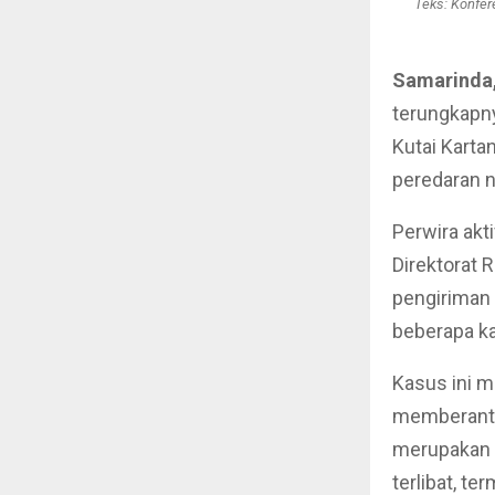
Teks: Konfer
Samarinda,
terungkapny
Kutai Karta
peredaran n
Perwira akti
Direktorat 
pengiriman 
beberapa kal
Kasus ini m
memberanta
merupakan b
terlibat, te