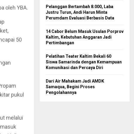
Pelanggan Bertambah 8.000, Laba
pa oleh YBA.
Justru Turun, Andi Harun Minta
Perumdam Evaluasi Berbasis Data
ap
ket,
14 Cabor Belum Masuk Usulan Porprov
Kaltim, Kebutuhan Anggaran Jadi
ncapai 50
Pertimbangan
Pelatihan Teater Kaltim Bekali 60
ingan
Siswa Samarinda dengan Kemampuan
Komunikasi dan Percaya Diri
Dari Air Mahakam Jadi AMDK
 Propam
Samaqua, Begini Proses
Pengolahannya
itar pukul
t melalui
g masuk