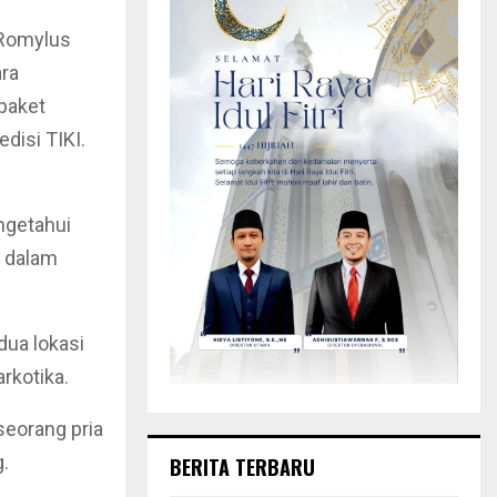
 Romylus
ara
 paket
disi TIKI.
ngetahui
s dalam
dua lokasi
rkotika.
seorang pria
.
BERITA TERBARU