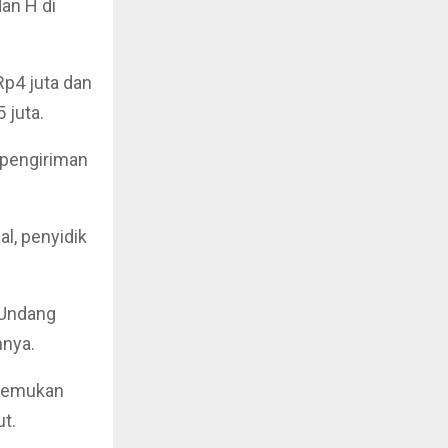
dan H di
Rp4 juta dan
 juta.
 pengiriman
l, penyidik
g-Undang
nnya.
enemukan
ut.