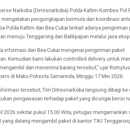
serse Narkoba (Dirresnarkoba) Polda Kaltim Kombes Pol
 mengatakan pengungkapan bermula dari koordinasi ant
ba Polda Kaltim dan Bea Cukai terkait adanya pengiriman
n menuju Tenggarong dan Balikpapan melalui jasa ekspe
a informasi dari Bea Cukai mengenai pengiriman paket
n. Kemudian kami lakukan controlled delivery untuk me
 mengambil dan menerima barang tersebut,” ujar Romylu
pers di Mako Polresta Samarinda, Minggu 17 Mei 2026.
formasi tersebut, Tim Ditresnarkoba langsung dibagi ke 
ukan pengawasan terhadap paket yang dicurigai berisi na
il 2026 sekitar pukul 15.00 Wita, petugas mengamankan 
AB yang datang mengambil paket di kantor TIKI Tenggarong