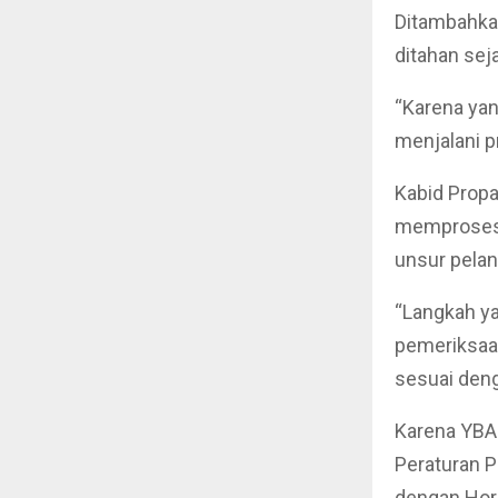
Ditambahkan
ditahan sej
“Karena yan
menjalani p
Kabid Prop
memproses 
unsur pelan
“Langkah y
pemeriksaa
sesuai deng
Karena YBA 
Peraturan 
dengan Horm