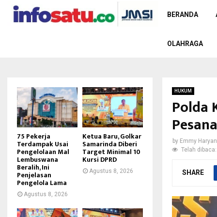
BERANDA
OLAHRAGA
HUKUM
Polda 
Pesana
75 Pekerja
Ketua Baru, Golkar
by
Emmy Haryan
Terdampak Usai
Samarinda Diberi
Telah dibaca:
Pengelolaan Mal
Target Minimal 10
Lembuswana
Kursi DPRD
Beralih, Ini
Agustus 8, 2026
SHARE
Penjelasan
Pengelola Lama
Agustus 8, 2026