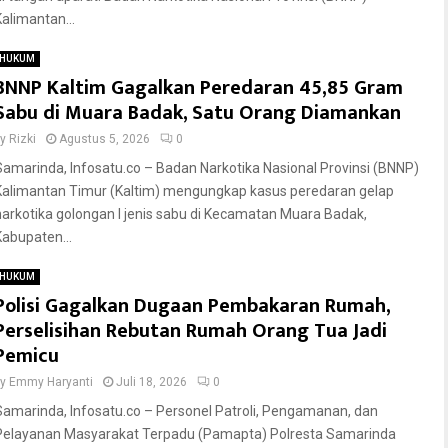
Kalimantan...
HUKUM
BNNP Kaltim Gagalkan Peredaran 45,85 Gram
Sabu di Muara Badak, Satu Orang Diamankan
by
Rizki
Agustus 5, 2026
0
Samarinda, Infosatu.co – Badan Narkotika Nasional Provinsi (BNNP)
Kalimantan Timur (Kaltim) mengungkap kasus peredaran gelap
narkotika golongan I jenis sabu di Kecamatan Muara Badak,
Kabupaten...
HUKUM
Polisi Gagalkan Dugaan Pembakaran Rumah,
Perselisihan Rebutan Rumah Orang Tua Jadi
Pemicu
by
Emmy Haryanti
Juli 18, 2026
0
Samarinda, Infosatu.co – Personel Patroli, Pengamanan, dan
Pelayanan Masyarakat Terpadu (Pamapta) Polresta Samarinda