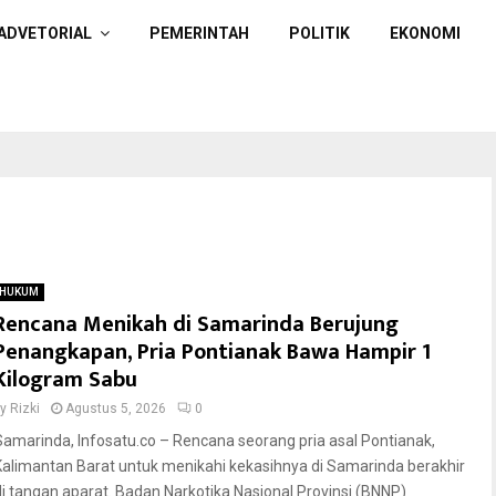
ADVETORIAL
PEMERINTAH
POLITIK
EKONOMI
HUKUM
Rencana Menikah di Samarinda Berujung
Penangkapan, Pria Pontianak Bawa Hampir 1
Kilogram Sabu
by
Rizki
Agustus 5, 2026
0
Samarinda, Infosatu.co – Rencana seorang pria asal Pontianak,
Kalimantan Barat untuk menikahi kekasihnya di Samarinda berakhir
di tangan aparat. Badan Narkotika Nasional Provinsi (BNNP)