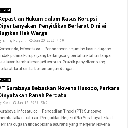
HUKUM
Kepastian Hukum dalam Kasus Korupsi
Dipertanyakan, Penyidikan Berlarut Dinilai
Rugikan Hak Warga
by
Emmy Haryanti
Juni 20, 2026
0
Samarinda, Infosatu.co – Penanganan sejumlah kasus dugaan
tindak pidana korupsi yang berlangsung bertahun-tahun tanpa
kejelasan kembali menjadi sorotan. Praktik penyidikan yang
berlarut-larut dinilai bertentangan dengan...
HUKUM
PT Surabaya Bebaskan Novena Husodo, Perkara
Dinyatakan Ranah Perdata
by
Koko
Juni 18, 2026
0
Surabaya, infosatu.co – Pengadilan Tinggi (PT) Surabaya
membatalkan putusan Pengadilan Negeri (PN) Surabaya terkait
perkara dugaan tindak pidana asuransi yang menjerat Novena