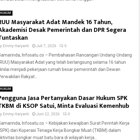
HUKUM
RUU Masyarakat Adat Mandek 16 Tahun,
Akademisi Desak Pemerintah dan DPR Segera
Tuntaskan
by
Emmy Haryanti
Juli 7, 2026
0
Samarinda, Infosatu.co – Pembahasan Rancangan Undang-Undang
(RUU) Masyarakat Adat yang telah berlangsung selama 16 tahun
dinilai menjadi pekerjaan rumah besar pemerintah dan Dewan
Perwakilan Rakyat...
HUKUM
Pengguna Jasa Pertanyakan Dasar Hukum SPK
TKBM di KSOP Satui, Minta Evaluasi Kemenhub
by
Emmy Haryanti
Juni 22, 2026
0
Samarinda, Infosatu.co – Kebijakan kewajiban Surat Perintah Kerja
(SPK) dari Koperasi Tenaga Kerja Bongkar Muat (TKBM) dalam
aktivitas bongkar muat batu bara di wilayah kerja...