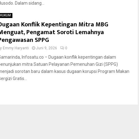
Husodo. Dalam sidang...
HUKUM
Dugaan Konflik Kepentingan Mitra MBG
Menguat, Pengamat Soroti Lemahnya
Pengawasan SPPG
by
Emmy Haryanti
Juni 9, 2026
0
Samarinda, Infosatu.co – Dugaan konflik kepentingan dalam
penunjukan mitra Satuan Pelayanan Pemenuhan Gizi (SPPG)
menjadi sorotan baru dalam kasus dugaan korupsi Program Makan
ergizi Gratis...