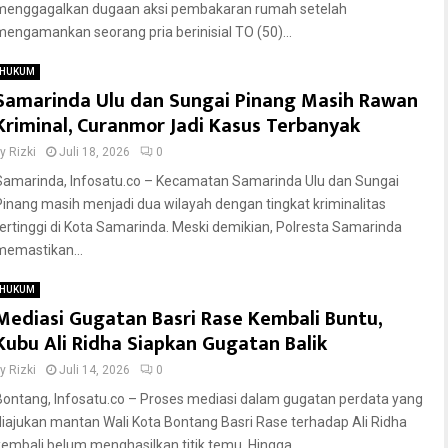
menggagalkan dugaan aksi pembakaran rumah setelah
mengamankan seorang pria berinisial TO (50)...
HUKUM
Samarinda Ulu dan Sungai Pinang Masih Rawan
Kriminal, Curanmor Jadi Kasus Terbanyak
by
Rizki
Juli 18, 2026
0
Samarinda, Infosatu.co – Kecamatan Samarinda Ulu dan Sungai
Pinang masih menjadi dua wilayah dengan tingkat kriminalitas
tertinggi di Kota Samarinda. Meski demikian, Polresta Samarinda
memastikan...
HUKUM
Mediasi Gugatan Basri Rase Kembali Buntu,
Kubu Ali Ridha Siapkan Gugatan Balik
by
Rizki
Juli 14, 2026
0
Bontang, Infosatu.co – Proses mediasi dalam gugatan perdata yang
diajukan mantan Wali Kota Bontang Basri Rase terhadap Ali Ridha
kembali belum menghasilkan titik temu. Hingga...