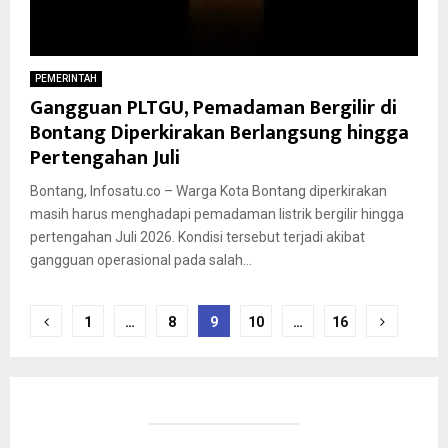
PEMERINTAH
Gangguan PLTGU, Pemadaman Bergilir di
Bontang Diperkirakan Berlangsung hingga
Pertengahan Juli
Bontang, Infosatu.co – Warga Kota Bontang diperkirakan
masih harus menghadapi pemadaman listrik bergilir hingga
pertengahan Juli 2026. Kondisi tersebut terjadi akibat
gangguan operasional pada salah...
Paginasi
1
…
8
9
10
…
16
pos