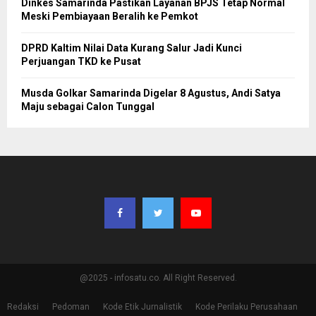
Dinkes Samarinda Pastikan Layanan BPJS Tetap Normal
Meski Pembiayaan Beralih ke Pemkot
DPRD Kaltim Nilai Data Kurang Salur Jadi Kunci
Perjuangan TKD ke Pusat
Musda Golkar Samarinda Digelar 8 Agustus, Andi Satya
Maju sebagai Calon Tunggal
@2025 - infosatu.co. All Right Reserved.
Redaksi
Pedoman
Kode Etik Jurnalistik
Kode Perilaku Perusahaan