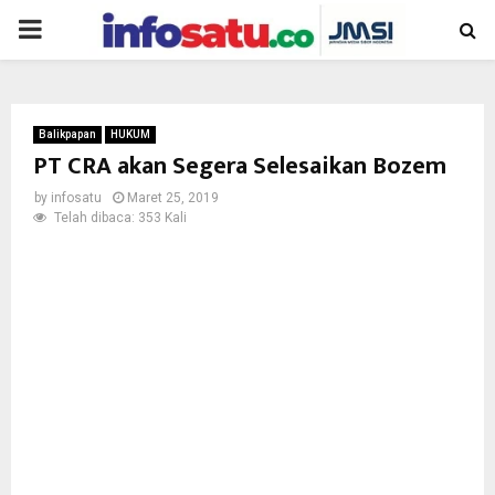
PRIMARY
MENU
Balikpapan
HUKUM
PT CRA akan Segera Selesaikan Bozem
by
infosatu
Maret 25, 2019
Telah dibaca: 353 Kali