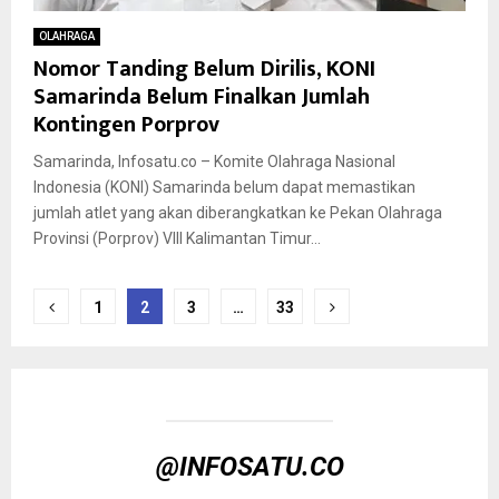
OLAHRAGA
Nomor Tanding Belum Dirilis, KONI
Samarinda Belum Finalkan Jumlah
Kontingen Porprov
Samarinda, Infosatu.co – Komite Olahraga Nasional
Indonesia (KONI) Samarinda belum dapat memastikan
jumlah atlet yang akan diberangkatkan ke Pekan Olahraga
Provinsi (Porprov) VIII Kalimantan Timur...
Paginasi
1
2
3
…
33
pos
@INFOSATU.CO