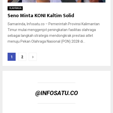
OLAHRAGA
Seno Minta KONI Kaltim Solid
Samarinda, Infosatu.co – Pemerintah Provinsi Kalimantan
Timur mulai menggenjot peningkatan fasilitas olahraga
sebagai langkah strategis mendongkrak prestasi atlet
menuju Pekan Olahraga Nasional (PON) 2028 di...
Paginasi
1
2
pos
@INFOSATU.CO