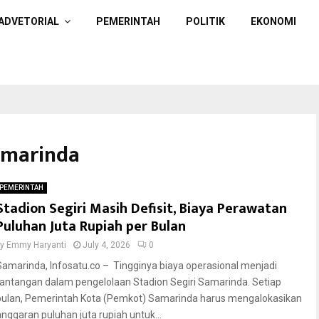
ADVETORIAL
PEMERINTAH
POLITIK
EKONOMI
Samarinda
PEMERINTAH
Stadion Segiri Masih Defisit, Biaya Perawatan
Puluhan Juta Rupiah per Bulan
by
Emmy Haryanti
July 4, 2026
0
Samarinda, Infosatu.co – Tingginya biaya operasional menjadi
tantangan dalam pengelolaan Stadion Segiri Samarinda. Setiap
bulan, Pemerintah Kota (Pemkot) Samarinda harus mengalokasikan
anggaran puluhan juta rupiah untuk...