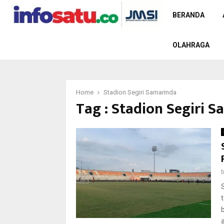
BERANDA
OLAHRAGA
Home
Stadion Segiri Samarinda
Tag : Stadion Segiri 