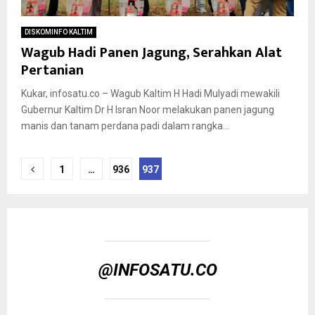
DISKOMINFO KALTIM
Wagub Hadi Panen Jagung, Serahkan Alat
Pertanian
Kukar, infosatu.co – Wagub Kaltim H Hadi Mulyadi mewakili
Gubernur Kaltim Dr H Isran Noor melakukan panen jagung
manis dan tanam perdana padi dalam rangka...
Paginasi
1
…
936
937
pos
@INFOSATU.CO