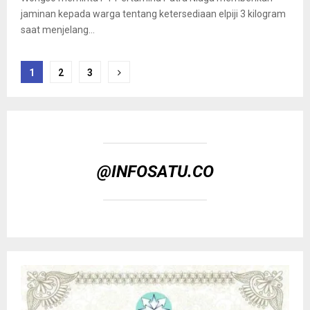
jaminan kepada warga tentang ketersediaan elpiji 3 kilogram
saat menjelang...
Paginasi
1
2
3
pos
@INFOSATU.CO