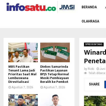
BERANDA
OLAHRAGA
DPRD BONTANG
Winard
Peneta
MBS Pastikan
Dinkes Samarinda
by
Rizki
Juni
Tenant Lama Jadi
Pastikan Layanan
Telah dibaca:
Prioritas Saat Mal
BPJS Tetap Normal
Lembuswana
Meski Pembiayaan
Direvitalisasi
Beralih ke Pemkot
SHARE
Agustus 7, 2026
Agustus 7, 2026