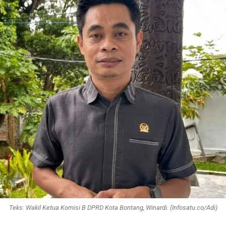
Teks: Wakil Ketua Komisi B DPRD Kota Bontang, Winardi. (Infosatu.co/Adi)