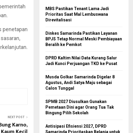
 pemerintah
MBS Pastikan Tenant Lama Jadi
Prioritas Saat Mal Lembuswana
pan.
Direvitalisasi
es penetapan
Dinkes Samarinda Pastikan Layanan
 sasaran,
BPJS Tetap Normal Meski Pembiayaan
Beralih ke Pemkot
kelanjutan.
DPRD Kaltim Nilai Data Kurang Salur
Jadi Kunci Perjuangan TKD ke Pusat
Musda Golkar Samarinda Digelar 8
Agustus, Andi Satya Maju sebagai
Calon Tunggal
SPMB 2027 Diusulkan Gunakan
Pemetaan Dini agar Orang Tua Tak
Bingung Pilih Sekolah
NEXT POST
Bung Karno,
Antisipasi Efisiensi 2027, DPRD
 Kaum Kecil
Samarinda Prioritaskan Belanja untuk