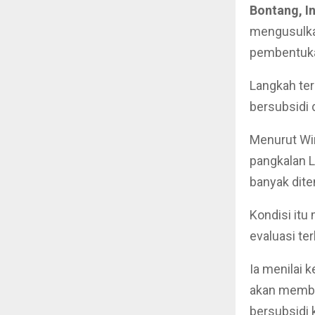
Bontang, I
mengusulkan
pembentuka
Langkah ter
bersubsidi 
Menurut Wi
pangkalan 
banyak dite
Kondisi it
evaluasi te
Ia menilai 
akan member
bersubsidi 