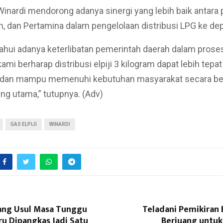
 Winardi mendorong adanya sinergi yang lebih baik antara
n, dan Pertamina dalam pengelolaan distribusi LPG ke de
tahui adanya keterlibatan pemerintah daerah dalam pros
ami berharap distribusi elpiji 3 kilogram dapat lebih tepat
, dan mampu memenuhi kebutuhan masyarakat secara ber
ing utama,” tutupnya. (Adv)
GAS ELPIJI
WINARDI
ng Usul Masa Tunggu
Teladani Pemikiran 
ru Dipangkas Jadi Satu
Berjuang untuk