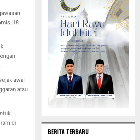
ngawasan
amis, 18
uk
Dengan
.
sejak awal
ggaran atau
ntuk
gram di
BERITA TERBARU