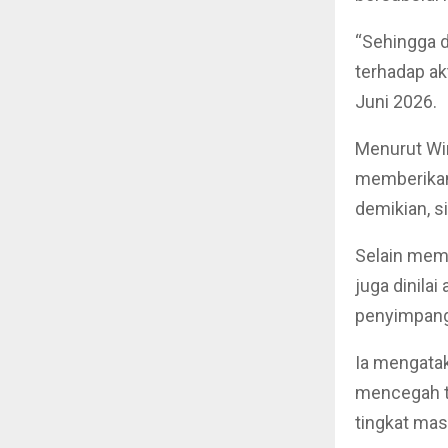
“Sehingga 
terhadap akt
Juni 2026.
Menurut Win
memberikan
demikian, si
Selain mem
juga dinila
penyimpang
Ia mengata
mencegah te
tingkat mas