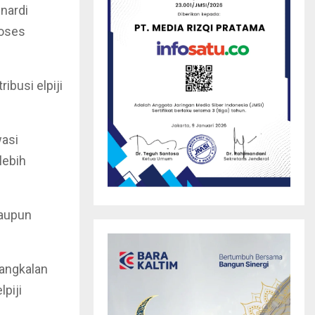
nardi
roses
ibusi elpiji
wasi
lebih
maupun
pangkalan
piji