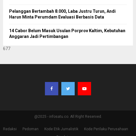
Pelanggan Bertambah 8.000, Laba Justru Turun, Andi
Harun Minta Perumdam Evaluasi Berbasis Data
14 Cabor Belum Masuk Usulan Porprov Kaltim, Kebutuhan
Anggaran Jadi Pertimbangan
677
@2025 - infosatu.co. All Right Reserved.
Redaksi
Pedoman
Kode Etik Jurnalistik
Kode Perilaku Perusahaan