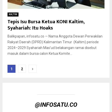
KALTIM
Tepis Isu Bursa Ketua KONI Kaltim,
Syahariah: Itu Hoaks
Balikpapan, infosatu.co — Nama Anggota Dewan Perwakilan
Rakyat Daerah (DPRD) Kalimantan Timur (Kaltim) periode
2024–2029 Syahariah Mas’ud belakangan ramai disebut
masuk dalam bursa calon Ketua Komite...
Paginasi
1
2
pos
@INFOSATU.CO