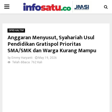
PRIMARY
MENU
DPRD KALTIM
Anggaran Menyusut, Syahariah Usul
Pendidikan Gratispol Prioritas
SMA/SMK dan Warga Kurang Mampu
by
Emmy Haryanti
May 19, 2026
Telah dibaca: 762 Kali