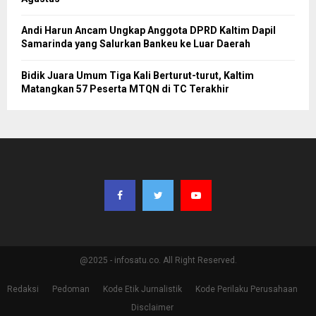
Andi Harun Ancam Ungkap Anggota DPRD Kaltim Dapil
Samarinda yang Salurkan Bankeu ke Luar Daerah
Bidik Juara Umum Tiga Kali Berturut-turut, Kaltim
Matangkan 57 Peserta MTQN di TC Terakhir
@2025 - infosatu.co. All Right Reserved.
Redaksi
Pedoman
Kode Etik Jurnalistik
Kode Perilaku Perusahaan
Disclaimer