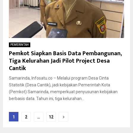
PEMERINTAH
Pemkot Siapkan Basis Data Pembangunan,
Tiga Kelurahan Jadi Pilot Project Desa
Cantik
Samarinda, Infosatu.co – Melalui program Desa Cinta
Statistik (Desa Cantik), jadi kebijakan Pemerintah Kota
(Pemkot) Samarinda, memperkuat penyusunan kebijakan
berbasis data. Tahun ini, tiga kelurahan...
Paginasi
1
2
…
12
pos