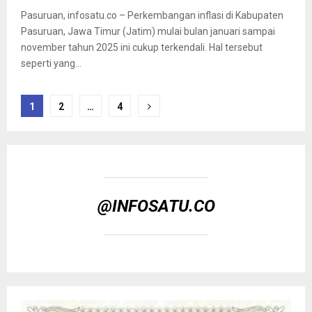
Pasuruan, infosatu.co – Perkembangan inflasi di Kabupaten
Pasuruan, Jawa Timur (Jatim) mulai bulan januari sampai
november tahun 2025 ini cukup terkendali. Hal tersebut
seperti yang...
Posts
1
2
…
4
pagination
@INFOSATU.CO