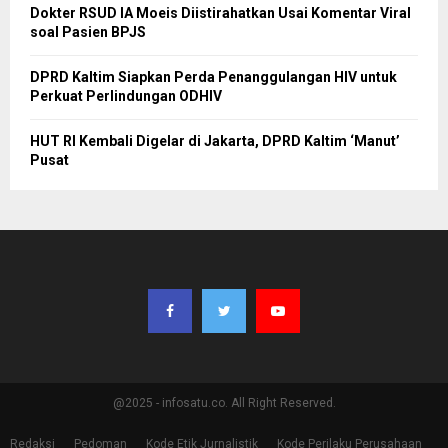
Dokter RSUD IA Moeis Diistirahatkan Usai Komentar Viral
soal Pasien BPJS
DPRD Kaltim Siapkan Perda Penanggulangan HIV untuk
Perkuat Perlindungan ODHIV
HUT RI Kembali Digelar di Jakarta, DPRD Kaltim ‘Manut’
Pusat
@2025 - infosatu.co. All Right Reserved.
Redaksi
Pedoman
Kode Etik Jurnalistik
Kode Perilaku Perusahaan