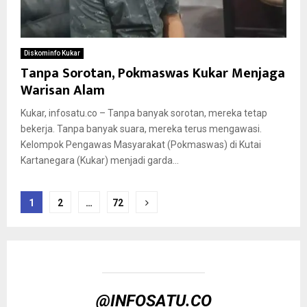
Diskominfo Kukar
Tanpa Sorotan, Pokmaswas Kukar Menjaga
Warisan Alam
Kukar, infosatu.co – Tanpa banyak sorotan, mereka tetap
bekerja. Tanpa banyak suara, mereka terus mengawasi.
Kelompok Pengawas Masyarakat (Pokmaswas) di Kutai
Kartanegara (Kukar) menjadi garda...
Paginasi
1
2
…
72
pos
@INFOSATU.CO