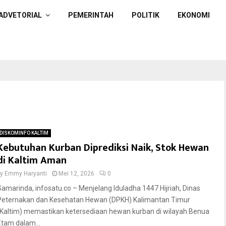
ADVETORIAL
PEMERINTAH
POLITIK
EKONOMI
DISKOMINFO KALTIM
Kebutuhan Kurban Diprediksi Naik, Stok Hewan
di Kaltim Aman
by
Emmy Haryanti
Mei 12, 2026
0
Samarinda, infosatu.co – Menjelang Iduladha 1447 Hijriah, Dinas
Peternakan dan Kesehatan Hewan (DPKH) Kalimantan Timur
(Kaltim) memastikan ketersediaan hewan kurban di wilayah Benua
Etam dalam...