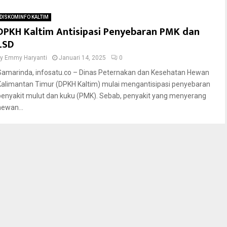
DISKOMINFO KALTIM
DPKH Kaltim Antisipasi Penyebaran PMK dan
LSD
by
Emmy Haryanti
Januari 14, 2025
0
Samarinda, infosatu.co – Dinas Peternakan dan Kesehatan Hewan
Kalimantan Timur (DPKH Kaltim) mulai mengantisipasi penyebaran
penyakit mulut dan kuku (PMK). Sebab, penyakit yang menyerang
hewan...