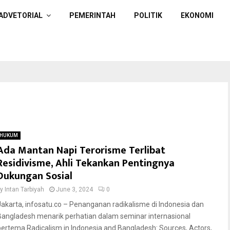
ADVETORIAL
PEMERINTAH
POLITIK
EKONOMI
HUKUM
Ada Mantan Napi Terorisme Terlibat
Residivisme, Ahli Tekankan Pentingnya
Dukungan Sosial
by
Intan Tarbiyah
June 3, 2024
0
Jakarta, infosatu.co – Penanganan radikalisme di Indonesia dan
Bangladesh menarik perhatian dalam seminar internasional
bertema Radicalism in Indonesia and Bangladesh: Sources, Actors,