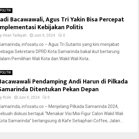
POLITIK
Jadi Bacawawali, Agus Tri Yakin Bisa Percepat
Implementasi Kebijakan Politis
by
Intan Tarbiyah
Juni 9, 2024
0
Samarinda, infosatu.co – Agus Tri Sutanto yang kini menjabat
sebagai Sekretaris DPRD Kota Samarinda bakal ikut bertarung
dalam Pemilihan Wali Kota dan Wakil Wali Kota...
POLITIK
Bacawawali Pendamping Andi Harun di Pilkada
Samarinda Ditentukan Pekan Depan
by
Rizki
Juni 9, 2024
0
Samarinda, infosatu.co – Menjelang Pilkada Samarinda 2024,
sebuah diskusi bertajuk “Menakar Visi Misi Figur Calon Wakil Wali
Kota Samarinda” berlangsung di Kafe Setiaphari Coffee, Jalan...