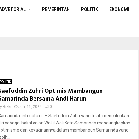
ADVETORIAL
PEMERINTAH
POLITIK
EKONOMI
POLITIK
Saefuddin Zuhri Optimis Membangun
Samarinda Bersama Andi Harun
by
Rizki
Juni 11, 2024
0
Samarinda, infosatu.co – Saefuddin Zuhri yang telah mencalonkan
diri sebagai bakal calon Wakil Wali Kota Samarinda mengungkapkan
optimisme dan keyakinannya dalam membangun Samarinda yang
ebih...