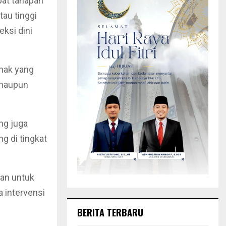
at tahapan
au tinggi
ksi dini
anak yang
 maupun
ng juga
g di tingkat
aan untuk
a intervensi
BERITA TERBARU