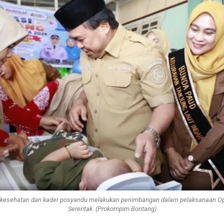
 kesehatan dan kader posyandu melakukan penimbangan dalam pelaksanaan O
Serentak. (Prokompim Bontang)