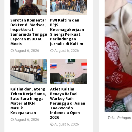
Sorotan Komentar
PWI Kaltim dan
Dokter di Medsos,
BPJS
Inspektorat
Ketenagakerjaan
Samarinda Tunggu
Sinergi Perkuat
Laporan RSUD IA
Perlindungan
Moeis
Jurnalis di Kaltim
August 6, 2026
August 6, 2026
Kaltim dan Jateng
Atlet Kaltim
Teken Kerja Sama,
Benaya Rafael
Batu Bara hingga
Warkey Raih
Material IKN
Perunggu di Asian
Masuk
Taekwondo
Kesepakatan
Indonesia Open
2026
Teks: Petugas
August 6, 2026
August 6, 2026