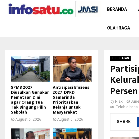
BERANDA
OLAHRAGA
KESEHATAN
Partis
Kelura
Persen
SPMB 2027
Antisipasi Efisiensi
Diusulkan Gunakan
2027, DPRD
Pemetaan Dini
Samarinda
agar Orang Tua
Prioritaskan
by
Rizki
June
Tak Bingung Pilih
Belanja untuk
Telah dibaca:
Sekolah
Masyarakat
August 6, 2026
August 6, 2026
SHARE