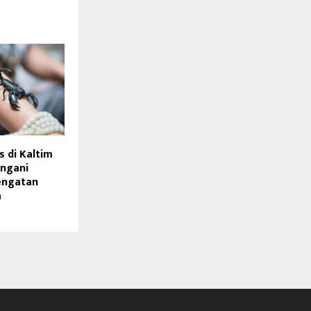
 di Kaltim
angani
engatan
a