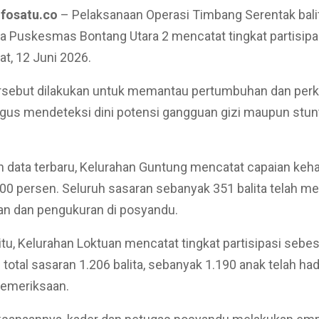
nfosatu.co
– Pelaksanaan Operasi Timbang Serentak balit
ja Puskesmas Bontang Utara 2 mencatat tingkat partisipas
t, 12 Juni 2026.
ersebut dilakukan untuk memantau pertumbuhan dan pe
ligus mendeteksi dini potensi gangguan gizi maupun stun
 data terbaru, Kelurahan Guntung mencatat capaian kehad
0 persen. Seluruh sasaran sebanyak 351 balita telah me
n dan pengukuran di posyandu.
tu, Kelurahan Loktuan mencatat tingkat partisipasi sebes
 total sasaran 1.206 balita, sebanyak 1.190 anak telah had
pemeriksaan.