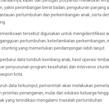
ksanaannya, kader dan petugas posyandu melakukan emp
, yakni penimbangan berat badan, pengukuran panjang at
antauan pertumbuhan dan perkembangan anak, serta dete
ing.
pemeriksaan tersebut digunakan untuk mengidentifikasi 
gangguan pertumbuhan, keterlambatan perkembangan,
ko stunting yang memerlukan pendampingan lebih lanjut.
erbarui data tumbuh kembang anak, hasil operasi timba
ar penyusunan program kesehatan dan intervensi stuntin
maupun kota.
luruh data terkumpul, pemerintah akan melakukan pemet
prioritas penanganan, mulai dari edukasi keluarga hingg
nak yang terindikasi mengalami masalah pertumbuhan.