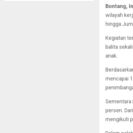
Bontang, I
wilayah ker
hingga Juma
Kegiatan t
balita seka
anak.
Berdasarkan
mencapai 10
penimbanga
Sementara i
persen. Dari
mengikuti 