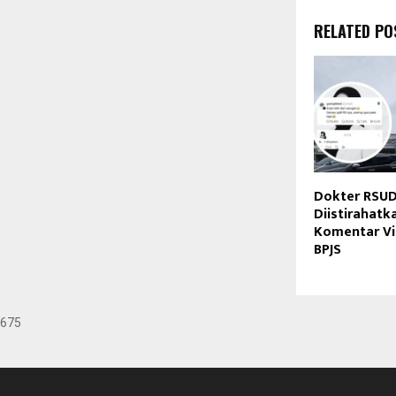
RELATED PO
Dokter RSUD
Diistirahatk
Komentar Vir
BPJS
675