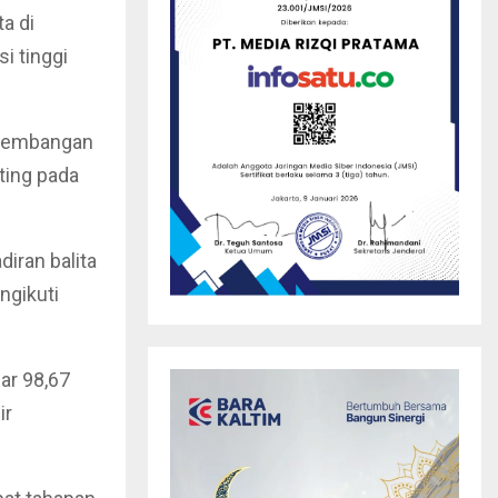
a di
i tinggi
rkembangan
ting pada
iran balita
ngikuti
ar 98,67
ir