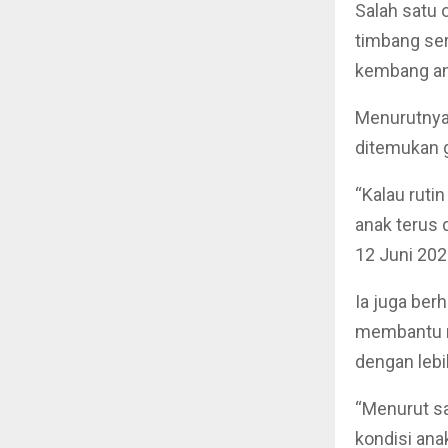
Salah satu 
timbang se
kembang ana
Menurutnya,
ditemukan 
“Kalau rutin
anak terus 
12 Juni 202
Ia juga ber
membantu m
dengan leb
“Menurut sa
kondisi ana