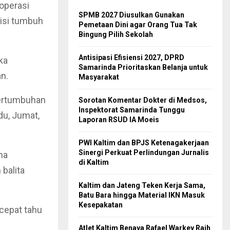
 operasi
SPMB 2027 Diusulkan Gunakan
isi tumbuh
Pemetaan Dini agar Orang Tua Tak
Bingung Pilih Sekolah
Antisipasi Efisiensi 2027, DPRD
ka
Samarinda Prioritaskan Belanja untuk
n.
Masyarakat
 pertumbuhan
Sorotan Komentar Dokter di Medsos,
Inspektorat Samarinda Tunggu
du, Jumat,
Laporan RSUD IA Moeis
PWI Kaltim dan BPJS Ketenagakerjaan
Sinergi Perkuat Perlindungan Jurnalis
na
di Kaltim
balita
Kaltim dan Jateng Teken Kerja Sama,
Batu Bara hingga Material IKN Masuk
Kesepakatan
 cepat tahu
Atlet Kaltim Benaya Rafael Warkey Raih