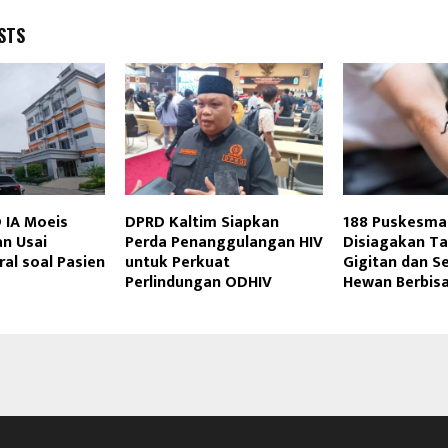
STS
 IA Moeis
DPRD Kaltim Siapkan
188 Puskesmas
an Usai
Perda Penanggulangan HIV
Disiagakan T
al soal Pasien
untuk Perkuat
Gigitan dan S
Perlindungan ODHIV
Hewan Berbis