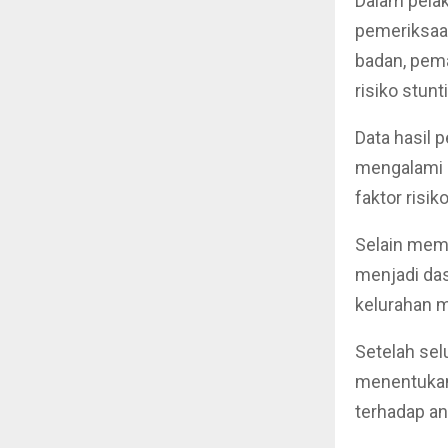
Dalam pela
pemeriksaan
badan, pem
risiko stunt
Data hasil 
mengalami 
faktor risi
Selain memp
menjadi das
kelurahan 
Setelah se
menentukan 
terhadap a