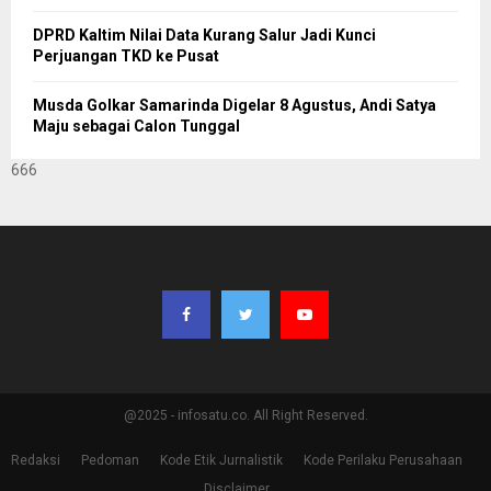
DPRD Kaltim Nilai Data Kurang Salur Jadi Kunci
Perjuangan TKD ke Pusat
Musda Golkar Samarinda Digelar 8 Agustus, Andi Satya
Maju sebagai Calon Tunggal
666
@2025 - infosatu.co. All Right Reserved.
Redaksi
Pedoman
Kode Etik Jurnalistik
Kode Perilaku Perusahaan
Disclaimer