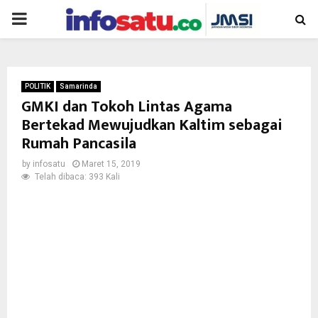
PRIMARY
MENU
POLITIK
Samarinda
GMKI dan Tokoh Lintas Agama
Bertekad Mewujudkan Kaltim sebagai
Rumah Pancasila
by
infosatu
Maret 15, 2019
Telah dibaca: 393 Kali