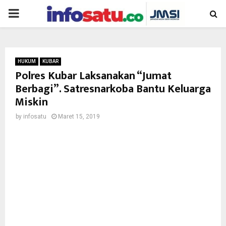
PRIMARY
MENU
HUKUM
KUBAR
Polres Kubar Laksanakan “Jumat
Berbagi”. Satresnarkoba Bantu Keluarga
Miskin
by
infosatu
Maret 15, 2019