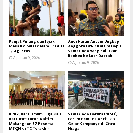
Panjat Pinang dan Jejak
Andi Harun Ancam Ungkap
Masa Kolonial dalam Tradisi
Anggota DPRD Kaltim Dapil
17 Agustus
Samarinda yang Salurkan
Bankeu ke Luar Daerah
Agustus 9, 2026
Agustus 9, 2026
Bidik Juara Umum Tiga Kali
Samarinda Darurat ‘Boti’,
Berturut-turut, Kaltim
Forum Pemuda Anti-LGBT
Matangkan 57 Peserta
Gelar Kampanye di Citra
MTQN di TC Terakhir
Niaga