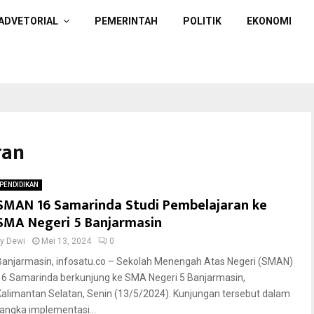
ADVETORIAL
PEMERINTAH
POLITIK
EKONOMI
ran
PENDIDIKAN
SMAN 16 Samarinda Studi Pembelajaran ke
SMA Negeri 5 Banjarmasin
by
Dewi
Mei 13, 2024
0
Banjarmasin, infosatu.co – Sekolah Menengah Atas Negeri (SMAN)
16 Samarinda berkunjung ke SMA Negeri 5 Banjarmasin,
Kalimantan Selatan, Senin (13/5/2024). Kunjungan tersebut dalam
rangka implementasi...