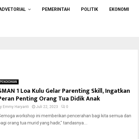
ADVETORIAL
PEMERINTAH
POLITIK
EKONOMI
PENDIDIKAN
SMAN 1 Loa Kulu Gelar Parenting Skill, Ingatkan
Peran Penting Orang Tua Didik Anak
by
Emmy Haryanti
Juli 22, 2023
0
Semoga workshop ini memberikan pencerahan bagi kita semua dan
bagi orang tua murid yang hadir," tandasnya....