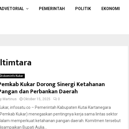
ADVETORIAL
PEMERINTAH
POLITIK
EKONOMI
ltimtara
Diskominfo Kukar
Pemkab Kukar Dorong Sinergi Ketahanan
Pangan dan Perbankan Daerah
by
Martinus
Oktober 15, 2025
0
Kukar, infosatu.co – Pemerintah Kabupaten Kutai Kartanegara
(Pemkab Kukar) menegaskan pentingnya kerja sama lintas sektor
dalam memperkuat ketahanan pangan daerah. Komitmen tersebut
disampaikan Bupati Aulia...