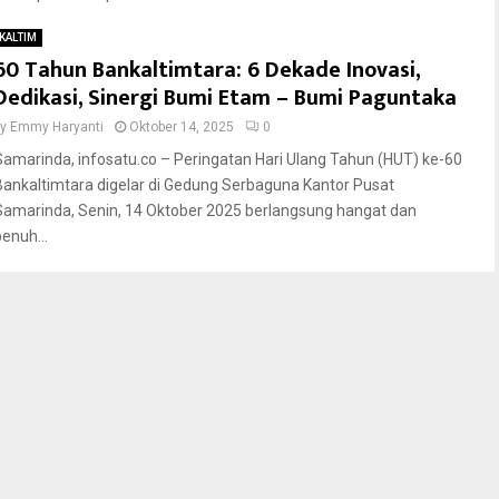
KALTIM
60 Tahun Bankaltimtara: 6 Dekade Inovasi,
Dedikasi, Sinergi Bumi Etam – Bumi Paguntaka
by
Emmy Haryanti
Oktober 14, 2025
0
Samarinda, infosatu.co – Peringatan Hari Ulang Tahun (HUT) ke-60
Bankaltimtara digelar di Gedung Serbaguna Kantor Pusat
Samarinda, Senin, 14 Oktober 2025 berlangsung hangat dan
penuh...