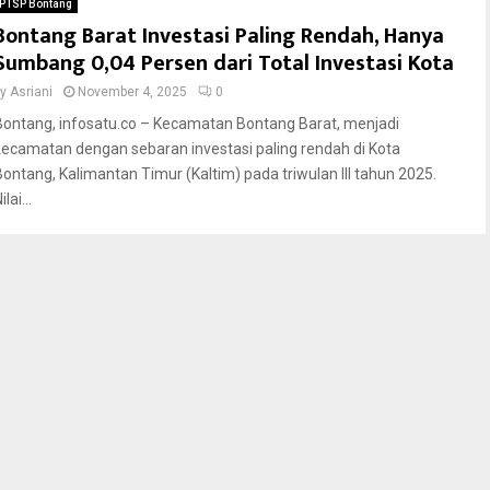
PTSP Bontang
Bontang Barat Investasi Paling Rendah, Hanya
Sumbang 0,04 Persen dari Total Investasi Kota
by
Asriani
November 4, 2025
0
Bontang, infosatu.co – Kecamatan Bontang Barat, menjadi
kecamatan dengan sebaran investasi paling rendah di Kota
Bontang, Kalimantan Timur (Kaltim) pada triwulan III tahun 2025.
ilai...