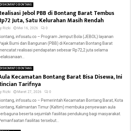
DISKOMINFO BONTANG
Realisasi Jebol PBB di Bontang Barat Tembus
Rp72 Juta, Satu Kelurahan Masih Rendah
by
Rizki
Mei 16, 2026
0
Bontang, infosatu.co – Program Jemput Bola (JEBOL) layanan
Pajak Bumi dan Bangunan (PBB) di Kecamatan Bontang Barat
mencatat realisasi pendapatan sebesar Rp72,2 juta selama
pelaksanaan...
DISKOMINFO BONTANG
Aula Kecamatan Bontang Barat Bisa Disewa, Ini
Rincian Tarifnya
by
Rizki
Maret 27, 2026
0
Bontang, infosatu.co – Pemerintah Kecamatan Bontang Barat, Kota
Bontang, Kalimantan Timur (Kaltim) membuka penyewaan aula
serbaguna beserta sejumlah fasilitas pendukung bagi masyarakat.
Pemanfaatan fasilitas tersebut...