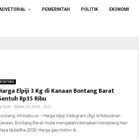
ADVETORIAL
PEMERINTAH
POLITIK
EKONOMI
BONTANG
Harga Elpiji 3 Kg di Kanaan Bontang Barat
Sentuh Rp35 Ribu
by
Rizki
Mei 23, 2026
0
Bontang, infosatu.co – Harga elpiji 3 kilogram (Kg) di Kelurahan
Kanaan, Bontang Barat mulai mengalami kenaikan menjelang Hari
Raya Iduladha 2026. Harga gas melon di...