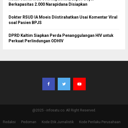
Berkapasitas 2.000 Narapidana Disiapkan
Dokter RSUD IA Moeis Diistirahatkan Usai Komentar Viral
soal Pasien BPJS
DPRD Kaltim Siapkan Perda Penanggulangan HIV untuk
Perkuat Perlindungan ODHIV
@2025 - infosatu.co. All Right Reserved.
Redaksi
Pedoman
Kode Etik Jurnalistik
Kode Perilaku Perusahaan