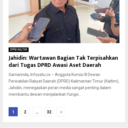
DPRD KALTIM
Jahidin: Wartawan Bagian Tak Terpisahkan
dari Tugas DPRD Awasi Aset Daerah
Samarinda, Infosatu.co – Anggota Komisi III Dewan
Perwakilan Rakyat Daerah (DPRD) Kalimantan Timur (Kaltim),
Jahidin, menegaskan peran media sangat penting dalam
membantu dewan menjalankan fungsi...
Posts
1
2
…
32
pagination