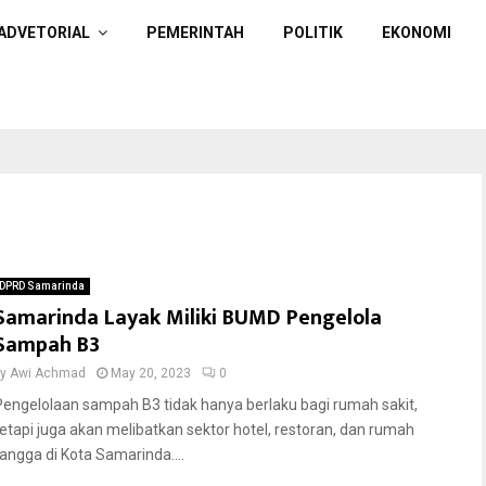
ADVETORIAL
PEMERINTAH
POLITIK
EKONOMI
DPRD Samarinda
Samarinda Layak Miliki BUMD Pengelola
Sampah B3
by
Awi Achmad
May 20, 2023
0
Pengelolaan sampah B3 tidak hanya berlaku bagi rumah sakit,
tetapi juga akan melibatkan sektor hotel, restoran, dan rumah
tangga di Kota Samarinda....