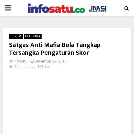
PRIMARY
MENU
HUKUM
OLAHRAGA
Satgas Anti Mafia Bola Tangkap
Tersangka Pengaturan Skor
by
infosatu
December 27, 2018
Telah dibaca: 373 Kali