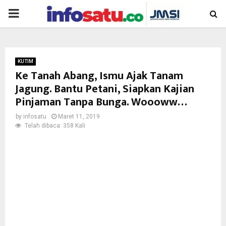
PRIMARY
MENU
KUTIM
Ke Tanah Abang, Ismu Ajak Tanam
Jagung. Bantu Petani, Siapkan Kajian
Pinjaman Tanpa Bunga. Woooww…
by
infosatu
Maret 11, 2019
Telah dibaca: 358 Kali