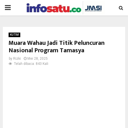
PRIMARY
MENU
KUTIM
Muara Wahau Jadi Titik Peluncuran
Nasional Program Tamasya
by
Rizki
Mei 28, 2025
Telah dibaca: 843 Kali