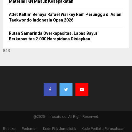
Material IKN Masuk Kesepakatan
Atlet Kaltim Benaya Rafael Warkey Raih Perunggu di Asian
Taekwondo Indonesia Open 2026
Rutan Samarinda Overkapasitas, Lapas Bayur
Berkapasitas 2.000 Narapidana Disiapkan
843
@2025 - infosatu.co. All Right Reserved.
Redaksi
Pedoman
Kode Etik Jurnalistik
Kode Perilaku Perusahaan