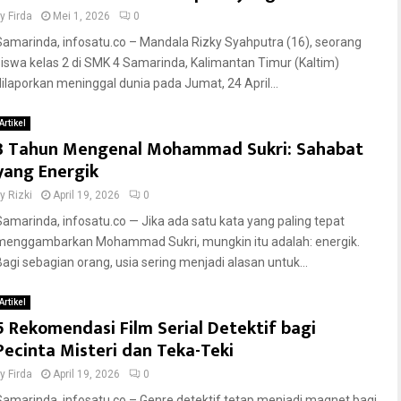
by
Firda
Mei 1, 2026
0
Samarinda, infosatu.co – Mandala Rizky Syahputra (16), seorang
siswa kelas 2 di SMK 4 Samarinda, Kalimantan Timur (Kaltim)
dilaporkan meninggal dunia pada Jumat, 24 April...
Artikel
3 Tahun Mengenal Mohammad Sukri: Sahabat
yang Energik
by
Rizki
April 19, 2026
0
Samarinda, infosatu.co — Jika ada satu kata yang paling tepat
menggambarkan Mohammad Sukri, mungkin itu adalah: energik.
Bagi sebagian orang, usia sering menjadi alasan untuk...
Artikel
5 Rekomendasi Film Serial Detektif bagi
Pecinta Misteri dan Teka-Teki
by
Firda
April 19, 2026
0
Samarinda, infosatu.co – Genre detektif tetap menjadi magnet bagi