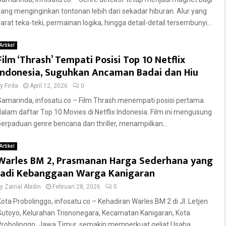
yang menginginkan tontonan lebih dari sekadar hiburan. Alur yang
sarat teka-teki, permainan logika, hingga detail-detail tersembunyi...
Artikel
Film ‘Thrash’ Tempati Posisi Top 10 Netflix
Indonesia, Suguhkan Ancaman Badai dan Hiu
by
Firda
April 12, 2026
0
Samarinda, infosatu.co – Film Thrash menempati posisi pertama
dalam daftar Top 10 Movies di Netflix Indonesia. Film ini mengusung
perpaduan genre bencana dan thriller, menampilkan...
Artikel
Warles BM 2, Prasmanan Harga Sederhana yang
Jadi Kebanggaan Warga Kanigaran
by
Zainal Abidin
Februari 28, 2026
0
Kota Probolinggo, infosatu.co – Kehadiran Warles BM 2 di Jl. Letjen
Sutoyo, Kelurahan Trisnonegara, Kecamatan Kanigaran, Kota
Probolinggo, Jawa Timur, semakin memperkuat geliat Usaha