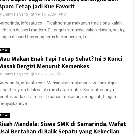
Apam Tetap Jadi Kue Favorit
by
Emmy Haryanti
Mei 16, 2026
0
Samarinda, infosatu.co – Tidak semua makanan tradisional kalah
oleh tren dessert modern. Di tengah ramainya cake kekinian, pastry,
hingga dessert box yang terus bermunculan, kue...
Artikel
Mau Makan Enak Tapi Tetap Sehat? Ini 5 Kunci
Masak Bergizi Menurut Kemenkes
by
Emmy Haryanti
Mei 9, 2026
0
Samarinda, infosatu.co – Menyiapkan makanan lezat sekaligus
sehat ternyata tidak selalu rumit atau mahal. Kunci utamanya
terletak pada cara memilih bahan makanan, mengolah, hingga
menyajikannya...
Artikel
Kisah Mandala: Siswa SMK di Samarinda, Wafat
Usai Bertahan di Balik Sepatu yang Kekecilan