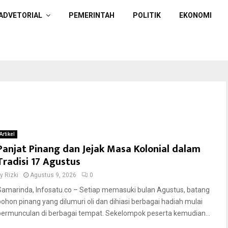
ADVETORIAL
PEMERINTAH
POLITIK
EKONOMI
Artikel
Panjat Pinang dan Jejak Masa Kolonial dalam
Tradisi 17 Agustus
by
Rizki
Agustus 9, 2026
0
Samarinda, Infosatu.co – Setiap memasuki bulan Agustus, batang
pohon pinang yang dilumuri oli dan dihiasi berbagai hadiah mulai
bermunculan di berbagai tempat. Sekelompok peserta kemudian...