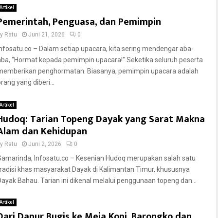
Artikel
Pemerintah, Penguasa, dan Pemimpin
by
Ratu
Juni 21, 2026
0
Infosatu.co – Dalam setiap upacara, kita sering mendengar aba-
aba, “Hormat kepada pemimpin upacara!” Seketika seluruh peserta
memberikan penghormatan. Biasanya, pemimpin upacara adalah
rang yang diberi...
Artikel
Hudoq: Tarian Topeng Dayak yang Sarat Makna
Alam dan Kehidupan
by
Ratu
Juni 2, 2026
0
Samarinda, Infosatu.co – Kesenian Hudoq merupakan salah satu
tradisi khas masyarakat Dayak di Kalimantan Timur, khususnya
Dayak Bahau. Tarian ini dikenal melalui penggunaan topeng dan...
Artikel
Dari Dapur Bugis ke Meja Kopi, Barongko dan