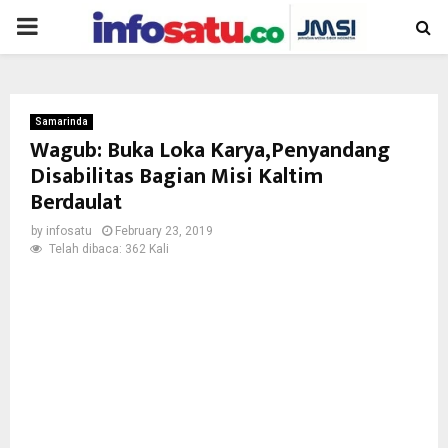
PRIMARY
MENU
Samarinda
Wagub: Buka Loka Karya,Penyandang
Disabilitas Bagian Misi Kaltim
Berdaulat
by
infosatu
February 23, 2019
Telah dibaca: 362 Kali