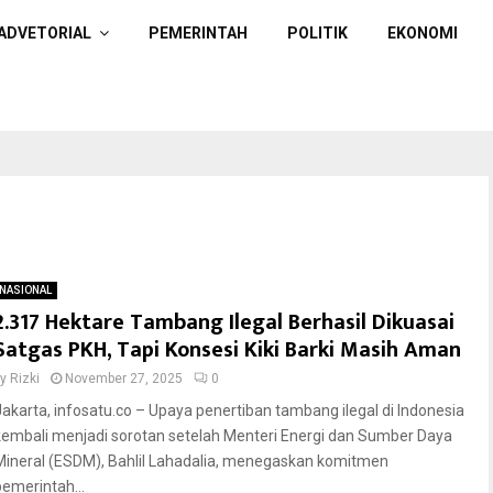
ADVETORIAL
PEMERINTAH
POLITIK
EKONOMI
NASIONAL
2.317 Hektare Tambang Ilegal Berhasil Dikuasai
Satgas PKH, Tapi Konsesi Kiki Barki Masih Aman
by
Rizki
November 27, 2025
0
Jakarta, infosatu.co – Upaya penertiban tambang ilegal di Indonesia
kembali menjadi sorotan setelah Menteri Energi dan Sumber Daya
Mineral (ESDM), Bahlil Lahadalia, menegaskan komitmen
pemerintah...