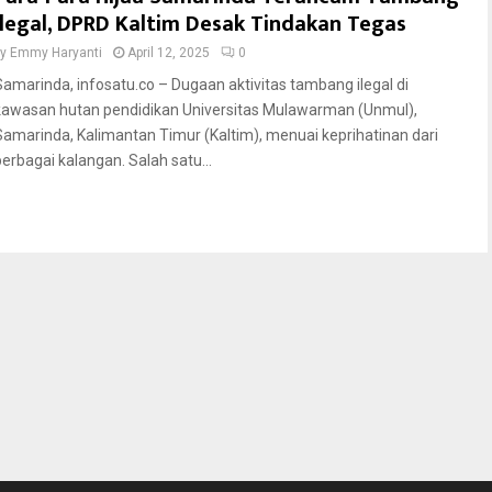
Ilegal, DPRD Kaltim Desak Tindakan Tegas
by
Emmy Haryanti
April 12, 2025
0
Samarinda, infosatu.co – Dugaan aktivitas tambang ilegal di
kawasan hutan pendidikan Universitas Mulawarman (Unmul),
Samarinda, Kalimantan Timur (Kaltim), menuai keprihatinan dari
berbagai kalangan. Salah satu...