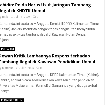
Jahidin: Polda Harus Usut Jaringan Tambang
Ilegal di KHDTK Unmul
by
Rizki
Juli 11, 2025
0
Samarinda, infosatu.co – Anggota Komisi III DPRD Kalimantan Timur
(Kaltim) Jahidin, meminta dengan tegas pengusutan menyeluruh
terhadap aktivitas tambang ilegal di Kawasan Hutan Dengan
ujuan...
DPRD KALTIM
Dewan Kritik Lambannya Respons terhadap
Tambang Ilegal di Kawasan Pendidikan Unmul
by
Martinus
Juli 2, 2025
0
Samarinda, infosatu.co – Anggota DPRD Kalimantan Timur (Kaltim),
Jahidin, angkat bicara soal kerusakan kawasan hutan pendidikan
Universitas Mulawarman (Unmul) di Samarinda yang diduga akibat
adanya...
DISKOMINFO KALTIM