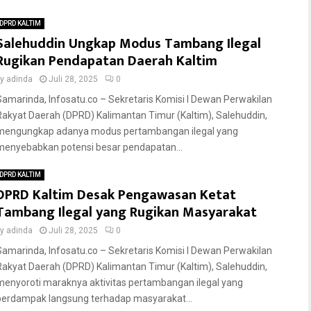
DPRD KALTIM
Salehuddin Ungkap Modus Tambang Ilegal
Rugikan Pendapatan Daerah Kaltim
by
adinda
Juli 28, 2025
0
Samarinda, Infosatu.co – Sekretaris Komisi I Dewan Perwakilan
Rakyat Daerah (DPRD) Kalimantan Timur (Kaltim), Salehuddin,
mengungkap adanya modus pertambangan ilegal yang
menyebabkan potensi besar pendapatan...
DPRD KALTIM
DPRD Kaltim Desak Pengawasan Ketat
Tambang Ilegal yang Rugikan Masyarakat
by
adinda
Juli 28, 2025
0
Samarinda, Infosatu.co – Sekretaris Komisi I Dewan Perwakilan
Rakyat Daerah (DPRD) Kalimantan Timur (Kaltim), Salehuddin,
menyoroti maraknya aktivitas pertambangan ilegal yang
berdampak langsung terhadap masyarakat...