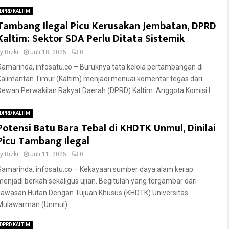
DPRD KALTIM
Tambang Ilegal Picu Kerusakan Jembatan, DPRD
Kaltim: Sektor SDA Perlu Ditata Sistemik
by
Rizki
Juli 18, 2025
0
Samarinda, infosatu.co – Buruknya tata kelola pertambangan di
Kalimantan Timur (Kaltim) menjadi menuai komentar tegas dari
Dewan Perwakilan Rakyat Daerah (DPRD) Kaltim. Anggota Komisi I...
DPRD KALTIM
Potensi Batu Bara Tebal di KHDTK Unmul, Dinilai
Picu Tambang Ilegal
by
Rizki
Juli 11, 2025
0
Samarinda, infosatu.co – Kekayaan sumber daya alam kerap
menjadi berkah sekaligus ujian. Begitulah yang tergambar dari
kawasan Hutan Dengan Tujuan Khusus (KHDTK) Universitas
Mulawarman (Unmul)...
DPRD KALTIM