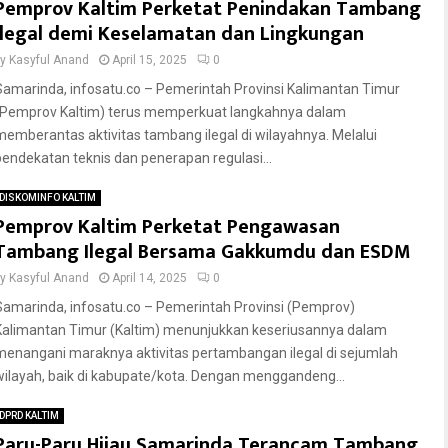
Pemprov Kaltim Perketat Penindakan Tambang
Ilegal demi Keselamatan dan Lingkungan
by
Kasyful Anand
April 15, 2025
0
Samarinda, infosatu.co – Pemerintah Provinsi Kalimantan Timur
(Pemprov Kaltim) terus memperkuat langkahnya dalam
memberantas aktivitas tambang ilegal di wilayahnya. Melalui
pendekatan teknis dan penerapan regulasi...
DISKOMINFO KALTIM
Pemprov Kaltim Perketat Pengawasan
Tambang Ilegal Bersama Gakkumdu dan ESDM
by
Kasyful Anand
April 14, 2025
0
Samarinda, infosatu.co – Pemerintah Provinsi (Pemprov)
Kalimantan Timur (Kaltim) menunjukkan keseriusannya dalam
menangani maraknya aktivitas pertambangan ilegal di sejumlah
wilayah, baik di kabupate/kota. Dengan menggandeng...
DPRD KALTIM
Paru-Paru Hijau Samarinda Terancam Tambang