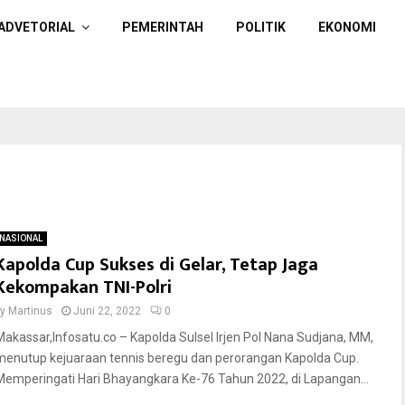
ADVETORIAL
PEMERINTAH
POLITIK
EKONOMI
NASIONAL
Kapolda Cup Sukses di Gelar, Tetap Jaga
Kekompakan TNI-Polri
by
Martinus
Juni 22, 2022
0
Makassar,Infosatu.co – Kapolda Sulsel Irjen Pol Nana Sudjana, MM,
menutup kejuaraan tennis beregu dan perorangan Kapolda Cup.
Memperingati Hari Bhayangkara Ke-76 Tahun 2022, di Lapangan...