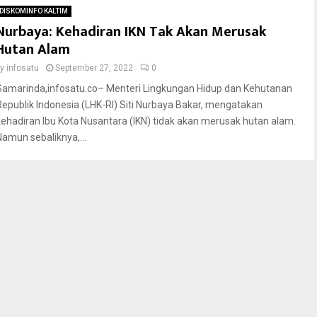
DISKOMINFO KALTIM
Nurbaya: Kehadiran IKN Tak Akan Merusak
Hutan Alam
by
infosatu
September 27, 2022
0
Samarinda,infosatu.co– Menteri Lingkungan Hidup dan Kehutanan
Republik Indonesia (LHK-RI) Siti Nurbaya Bakar, mengatakan
kehadiran Ibu Kota Nusantara (IKN) tidak akan merusak hutan alam.
Namun sebaliknya,...