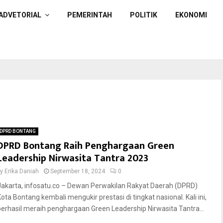
ADVETORIAL
PEMERINTAH
POLITIK
EKONOMI
DPRD BONTANG
DPRD Bontang Raih Penghargaan Green
Leadership Nirwasita Tantra 2023
by
Erika Daniah
September 18, 2024
0
Jakarta, infosatu.co – Dewan Perwakilan Rakyat Daerah (DPRD)
Kota Bontang kembali mengukir prestasi di tingkat nasional. Kali ini,
berhasil meraih penghargaan Green Leadership Nirwasita Tantra...