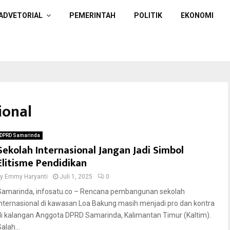
ADVETORIAL
PEMERINTAH
POLITIK
EKONOMI
ional
DPRD Samarinda
Sekolah Internasional Jangan Jadi Simbol
Elitisme Pendidikan
by
Emmy Haryanti
Juli 1, 2025
0
Samarinda, infosatu.co – Rencana pembangunan sekolah
internasional di kawasan Loa Bakung masih menjadi pro dan kontra
di kalangan Anggota DPRD Samarinda, Kalimantan Timur (Kaltim).
alah...