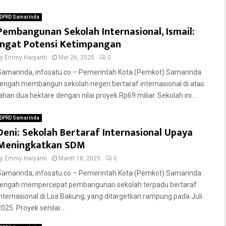
DPRD Samarinda
Pembangunan Sekolah Internasional, Ismail:
Ingat Potensi Ketimpangan
by
Emmy Haryanti
Mei 26, 2025
0
Samarinda, infosatu.co – Pemerintah Kota (Pemkot) Samarinda
tengah membangun sekolah negeri bertaraf internasional di atas
lahan dua hektare dengan nilai proyek Rp69 miliar. Sekolah ini...
DPRD Samarinda
Deni: Sekolah Bertaraf Internasional Upaya
Meningkatkan SDM
by
Emmy Haryanti
Maret 18, 2025
0
Samarinda, infosatu.co – Pemerintah Kota (Pemkot) Samarinda
tengah mempercepat pembangunan sekolah terpadu bertaraf
internasional di Loa Bakung, yang ditargetkan rampung pada Juli
025. Proyek senilai...