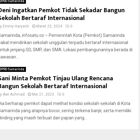
DPRD Samarinda
Deni Ingatkan Pemkot Tidak Sekadar Bangun
Sekolah Bertaraf Internasional
by
Emmy Haryanti
Maret 23, 2024
0
Samarinda, infosatu.co – Pemerintah Kota (Pemkot) Samarinda
bakal mendirikan sekolah unggulan terpadu bertaraf internasional
untuk jenjang SD, SMP, dan SMA. Lokasi pembangunannya berada di
kawasan...
DPRD Samarinda
Sani Minta Pemkot Tinjau Ulang Rencana
Bangun Sekolah Bertaraf Internasional
by
Awi Achmad
Mei 21, 2023
0
Dia berharap pemkot dapat melihat kondisi sekolah-sekolah di Kota
Samarinda yang atapnya bocor, sering terkena banjir, serta memiliki
dinding yang masih terbuat dari papan yang...